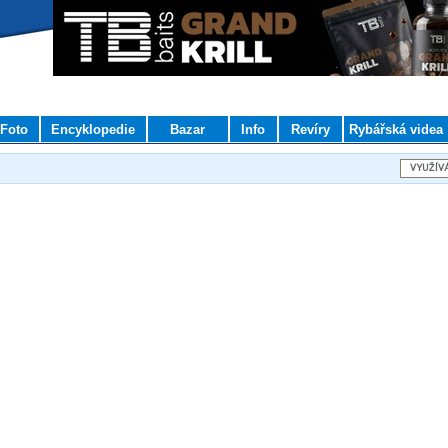
Foto
Encyklopedie
Bazar
Info
Revíry
Rybářská videa