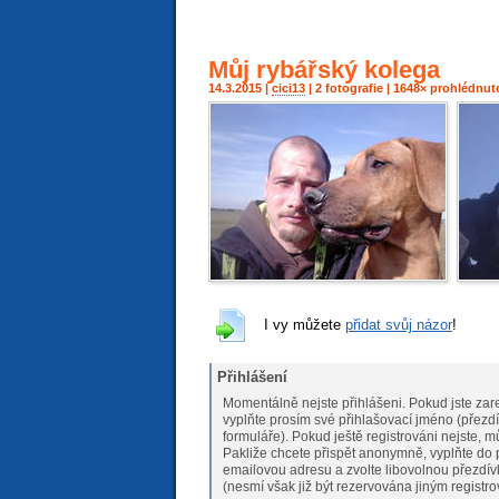
Můj rybářský kolega
14.3.2015 |
cici13
| 2 fotografie | 1648× prohlédnut
I vy můžete
přidat svůj názor
!
Přihlášení
Momentálně nejste přihlášeni. Pokud jste zare
vyplňte prosím své přihlašovací jméno (přezdí
formuláře). Pokud ještě registrováni nejs
Pakliže chcete přispět anonymně, vyplňte do 
emailovou adresu a zvolte libovolnou přezdív
(nesmí však již být rezervována jiným registr