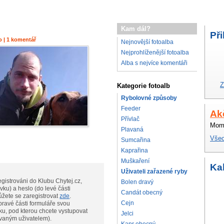
Kam dál?
Při
o | 1 komentář
Nejnovější fotoalba
Nejprohlíženější fotoalba
Alba s nejvíce komentáři
Z
Kategorie fotoalb
Rybolovné způsoby
Feeder
Ak
Přívlač
Mome
Plavaná
Všec
Sumcařina
Kaprařina
Muškaření
Ka
Uživateli zařazené ryby
gistrováni do Klubu Chytej.cz,
Bolen dravý
vku) a heslo (do levé části
Candát obecný
te, můžete se zaregistrovat
zde
.
Cejn
pravé části formuláře svou
ku, pod kterou chcete vystupovat
Jelci
ovaným uživatelem).