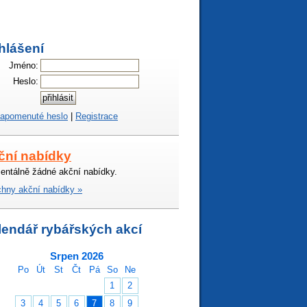
hlášení
Jméno:
Heslo:
apomenuté heslo
|
Registrace
ční nabídky
ntálně žádné akční nabídky.
hny akční nabídky »
lendář rybářských akcí
Srpen 2026
Po
Út
St
Čt
Pá
So
Ne
1
2
3
4
5
6
7
8
9