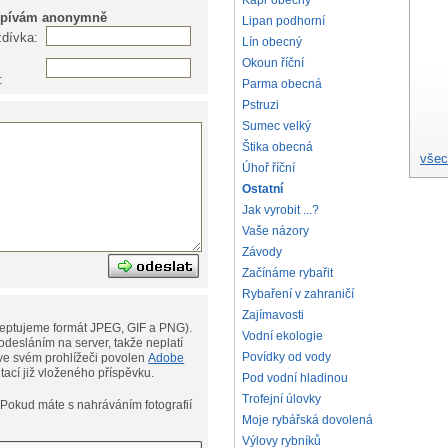
Kapr obecný
spívám anonymně
Lipan podhorní
zdívka:
Lín obecný
Okoun říční
:
Parma obecná
Pstruzi
Sumec velký
Štika obecná
všec
Úhoř říční
Ostatní
Jak vyrobit ...?
Vaše názory
Závody
Začínáme rybařit
Rybaření v zahraničí
Zajímavosti
eptujeme formát JPEG, GIF a PNG).
Vodní ekologie
desláním na server, takže neplatí
Povídky od vody
ní. Musíte však mít ve svém prohlížeči povolen
Adobe
ditací již vloženého příspěvku.
Pod vodní hladinou
Trofejní úlovky
afií
Moje rybářská dovolená
Výlovy rybníků