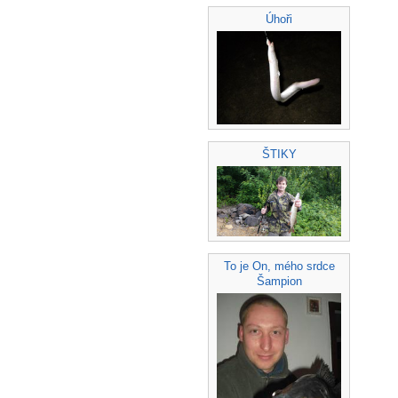
Úhoři
ŠTIKY
To je On, mého srdce
Šampion