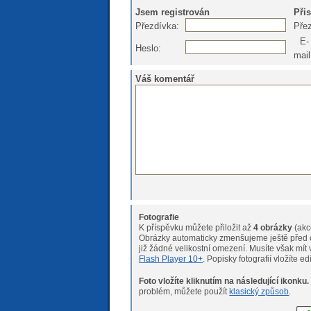
Jsem registrován
Při
Přezdívka:
Pře
E-
Heslo:
mail
Váš komentář
Fotografie
K příspěvku můžete přiložit až
4 obrázky
(akc
Obrázky automaticky zmenšujeme ještě před o
již žádné velikostní omeze
Flash Player 10+
. Popisky fotografií vložíte e
Foto vložíte kliknutím na následující ikonku.
Pokud máte s nahráváním fotogr
problém, můžete použít
klasický způsob
.