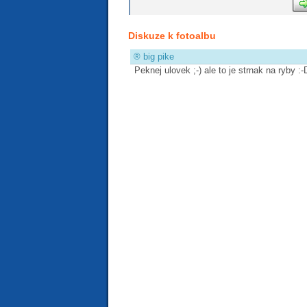
Diskuze k fotoalbu
®
big pike
Peknej ulovek ;-) ale to je strnak na ryby :-