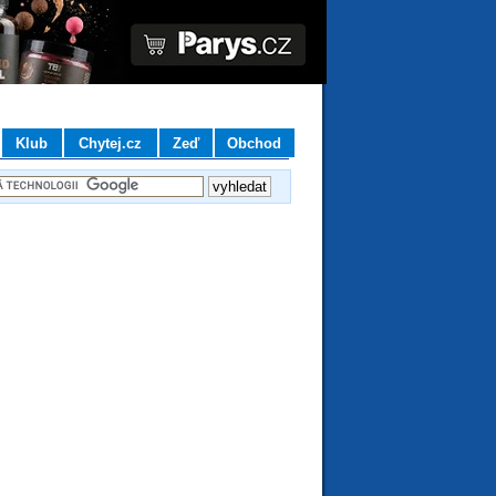
Klub
Chytej.cz
Zeď
Obchod