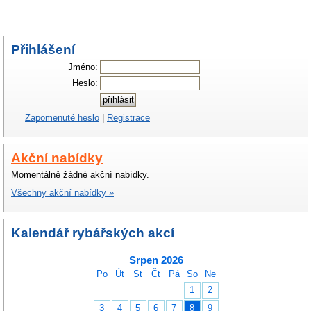
Přihlášení
Jméno:
Heslo:
Zapomenuté heslo
|
Registrace
Akční nabídky
Momentálně žádné akční nabídky.
Všechny akční nabídky »
Kalendář rybářských akcí
Srpen 2026
Po
Út
St
Čt
Pá
So
Ne
1
2
3
4
5
6
7
8
9