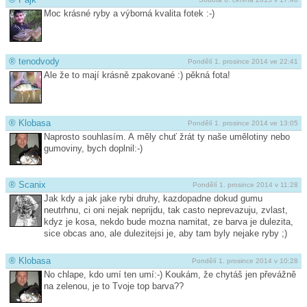
Moc krásné ryby a výborná kvalita fotek :-)
®
tenodvody
Pondělí 1. prosince 2014 ve 22:41
Ale že to mají krásně zpakované :) pěkná fota!
®
Klobasa
Pondělí 1. prosince 2014 ve 13:05
Naprosto souhlasím. A měly chuť žrát ty naše umělotiny nebo
gumoviny, bych doplnil:-)
®
Scanix
Pondělí 1. prosince 2014 v 11:28
Jak kdy a jak jake rybi druhy, kazdopadne dokud gumu
neutrhnu, ci oni nejak neprijdu, tak casto neprevazuju, zvlast,
kdyz je kosa, nekdo bude mozna namitat, ze barva je dulezita,
sice obcas ano, ale dulezitejsi je, aby tam byly nejake ryby ;)
®
Klobasa
Pondělí 1. prosince 2014 v 10:28
No chlape, kdo umí ten umí:-) Koukám, že chytáš jen převážně
na zelenou, je to Tvoje top barva??