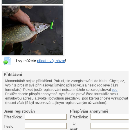
I vy můžete
přidat svůj názor
!
Přihlášení
Momentálně nejste přihlášeni. Pokud jste zaregistrováni do Klubu Chytej.cz,
vyplňte prosím své přihlašovací jméno (přezdívku) a heslo (do levé části
formuláře). Pokud ještě registrováni nejste, můžete se zaregistrovat
zde
.
Pakliže chcete přispět anonymně, vyplňte do pravé části formuláře svou
emailovou adresu a zvolte libovolnou přezdívku, pod kterou chcete vystupovat
(nesmí však již být rezervována jiným registrovaným uživatelem).
Jsem registrován
Přispívám anonymně
Přezdívka:
Přezdívka:
E-
Heslo:
mail: