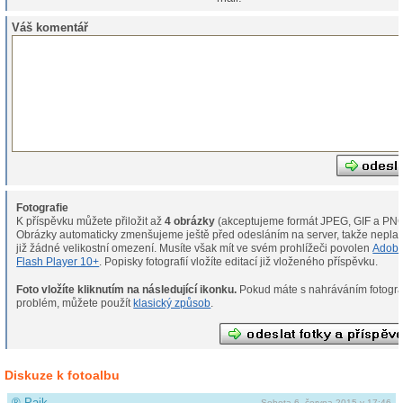
Váš komentář
Fotografie
K příspěvku můžete přiložit až
4 obrázky
(akceptujeme formát JPEG, GIF a PNG
Obrázky automaticky zmenšujeme ještě před odesláním na server, takže neplat
již žádné velikostní omezení. Musíte však mít ve svém prohlížeči povolen
Adob
Flash Player 10+
. Popisky fotografií vložíte editací již vloženého příspěvku.
Foto vložíte kliknutím na následující ikonku.
Pokud máte s nahráváním fotografií
problém, můžete použít
klasický způsob
.
Diskuze k fotoalbu
®
Pajk
Sobota 6. června 2015 v 17:46