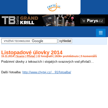
Listopadové úlovky 2014
15.11.2014 |
Scanix
|
Přívlač
| 22 fotografií | 2636× prohlédnuto | 5 komentářů
Podzimní úlovky z tekoucích i stojatých svazových vod přívlačí…
Další fotoalba:
http://www.chytej.cz/…91/fotoalba/