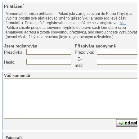
Přihlášení
Momentálně nejste přihlášeni. Pokud jste zaregistrováni do Klubu Chytej.cz,
vyplňte prosím své přihlašovací jméno (přezdívku) a heslo (do levé části
formuláře). Pokud ještě registrováni nejste, můžete se zaregistrovat
zde
.
Pakliže chcete přispět anonymně, vyplňte do pravé části formuláře svou
emailovou adresu a zvolte libovolnou přezdívku, pod kterou chcete vystupovat
(nesmí však již být rezervována jiným registrovaným uživatelem).
Jsem registrován
Přispívám anonymně
Přezdívka:
Přezdívka:
E-
Heslo:
mail:
Váš komentář
Fotografie