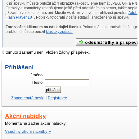
K příspěvku můžete přiložit až
4 obrázky
(akceptujeme formát JPEG, GIF a PNG
Obrázky automaticky zmenšujeme ještě před odesláním na server, takže neplat
již žádné velikostní omezení. Musíte však mít ve svém prohlížeči povolen
Adob
Flash Player 10+
. Popisky fotografií vložíte editací již vloženého příspěvku.
Foto vložíte kliknutím na následující ikonku.
Pokud máte s nahráváním fotografií
problém, můžete použít
klasický způsob
.
K tomuto záznamu není vložen žádný příspěvek.
Přihlášení
Jméno:
Heslo:
Zapomenuté heslo
|
Registrace
Akční nabídky
Momentálně žádné akční nabídky.
Všechny akční nabídky »