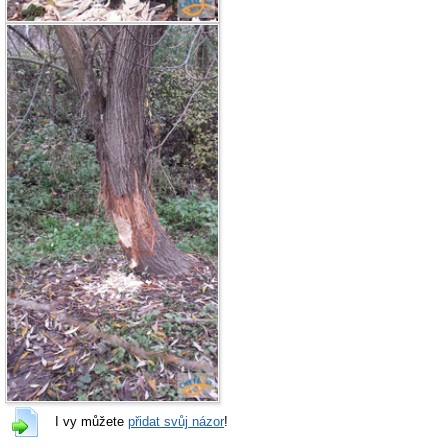
I vy můžete
přidat svůj názor
!