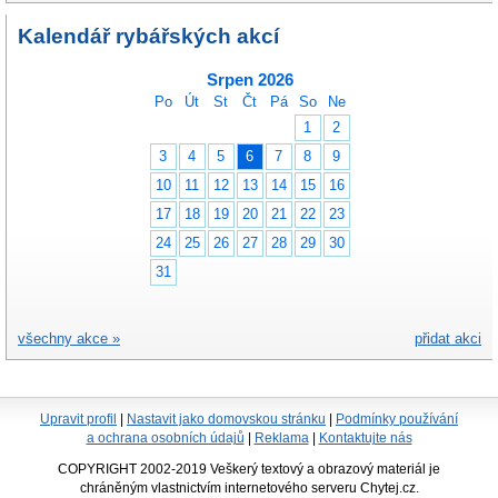
Kalendář rybářských akcí
Srpen 2026
Po
Út
St
Čt
Pá
So
Ne
1
2
3
4
5
6
7
8
9
10
11
12
13
14
15
16
17
18
19
20
21
22
23
24
25
26
27
28
29
30
31
všechny akce »
přidat akci
Upravit profil
|
Nastavit jako domovskou stránku
|
Podmínky používání
a ochrana osobních údajů
|
Reklama
|
Kontaktujte nás
COPYRIGHT 2002-2019 Veškerý textový a obrazový materiál je
chráněným vlastnictvím internetového serveru Chytej.cz.