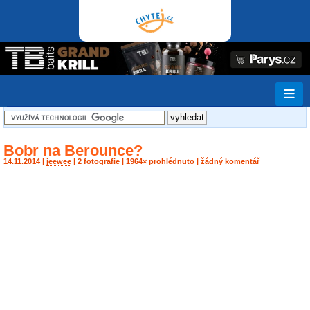
Bobr na Berounce?
14.11.2014 |
jeewee
| 2 fotografie | 1964× prohlédnuto | žádný komentář