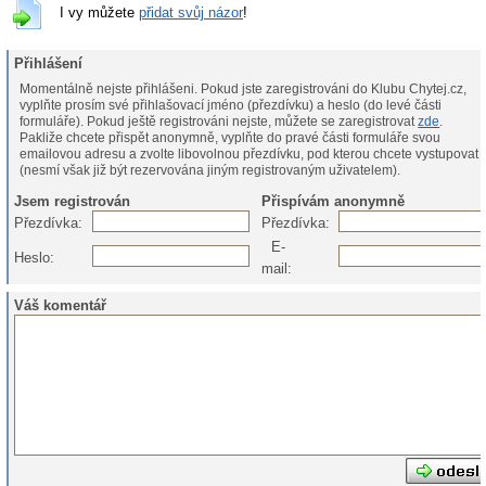
I vy můžete
přidat svůj názor
!
Přihlášení
Momentálně nejste přihlášeni. Pokud jste zaregistrováni do Klubu Chytej.cz,
vyplňte prosím své přihlašovací jméno (přezdívku) a heslo (do levé části
formuláře). Pokud ještě registrováni nejste, můžete se zaregistrovat
zde
.
Pakliže chcete přispět anonymně, vyplňte do pravé části formuláře svou
emailovou adresu a zvolte libovolnou přezdívku, pod kterou chcete vystupovat
(nesmí však již být rezervována jiným registrovaným uživatelem).
Jsem registrován
Přispívám anonymně
Přezdívka:
Přezdívka:
E-
Heslo:
mail:
Váš komentář