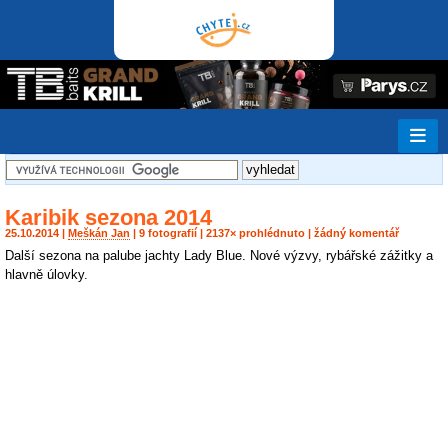
Karibik sezona 2014
25.10.2014 |
Meškán Jan
| 9 fotografií | 2137× prohlédnuto | žádný komentář
Další sezona na palube jachty Lady Blue. Nové výzvy, rybářské zážitky a
hlavně úlovky.