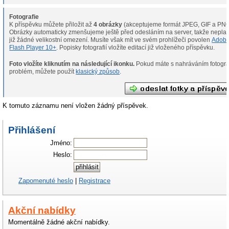
Fotografie
K příspěvku můžete přiložit až
4 obrázky
(akceptujeme formát JPEG, GIF a PNG
Obrázky automaticky zmenšujeme ještě před odesláním na server, takže neplat
již žádné velikostní omezení. Musíte však mít ve svém prohlížeči povolen
Adob
Flash Player 10+
. Popisky fotografií vložíte editací již vloženého příspěvku.
Foto vložíte kliknutím na následující ikonku.
Pokud máte s nahráváním fotografií
problém, můžete použít
klasický způsob
.
K tomuto záznamu není vložen žádný příspěvek.
Přihlášení
Jméno:
Heslo:
Zapomenuté heslo
|
Registrace
Akční nabídky
Momentálně žádné akční nabídky.