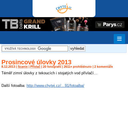
Prosincové úlovky 2013
8.12.2013 |
Scanix
|
Přívlač
| 20 fotografií | 2611× prohlédnuto | 2 komentáře
Téměř zimní úlovky z tekoucích i stojatých vod přívlačí…
Další fotoalba:
http://www.chytej.cz/…91/fotoalba/