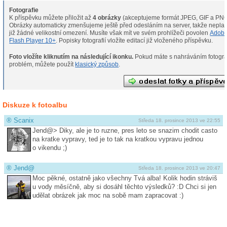
Fotografie
K příspěvku můžete přiložit až
4 obrázky
(akceptujeme formát JPEG, GIF a PNG
Obrázky automaticky zmenšujeme ještě před odesláním na server, takže neplat
již žádné velikostní omezení. Musíte však mít ve svém prohlížeči povolen
Adob
Flash Player 10+
. Popisky fotografií vložíte editací již vloženého příspěvku.
Foto vložíte kliknutím na následující ikonku.
Pokud máte s nahráváním fotografií
problém, můžete použít
klasický způsob
.
Diskuze k fotoalbu
®
Scanix
Středa 18. prosince 2013 ve 22:55
Jend@> Diky, ale je to ruzne, pres leto se snazim chodit casto
na kratke vypravy, ted je to tak na kratkou vypravu jednou
o vikendu ;)
®
Jend@
Středa 18. prosince 2013 ve 20:47
Moc pěkné, ostatně jako všechny Tvá alba! Kolik hodin stráviš
u vody měsíčně, aby si dosáhl těchto výsledků? :D Chci si jen
udělat obrázek jak moc na sobě mam zapracovat :)