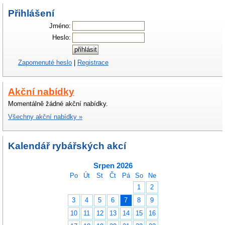
Přihlášení
Jméno:
Heslo:
Zapomenuté heslo
|
Registrace
Akční nabídky
Momentálně žádné akční nabídky.
Všechny akční nabídky »
Kalendář rybářských akcí
Srpen 2026
Po
Út
St
Čt
Pá
So
Ne
1
2
3
4
5
6
7
8
9
10
11
12
13
14
15
16