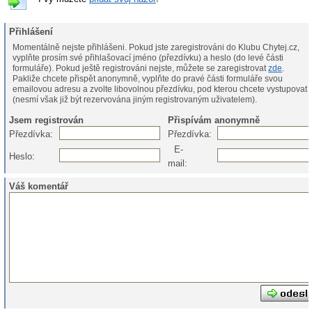
Přihlášení
Momentálně nejste přihlášeni. Pokud jste zaregistrováni do Klubu Chytej.cz,
vyplňte prosím své přihlašovací jméno (přezdívku) a heslo (do levé části
formuláře). Pokud ještě registrováni nejste, můžete se zaregistrovat
zde
.
Pakliže chcete přispět anonymně, vyplňte do pravé části formuláře svou
emailovou adresu a zvolte libovolnou přezdívku, pod kterou chcete vystupovat
(nesmí však již být rezervována jiným registrovaným uživatelem).
Jsem registrován
Přispívám anonymně
Přezdívka:
Přezdívka:
E-
Heslo:
mail:
Váš komentář