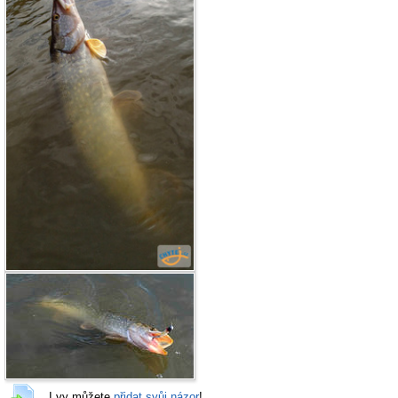
I vy můžete
přidat svůj názor
!