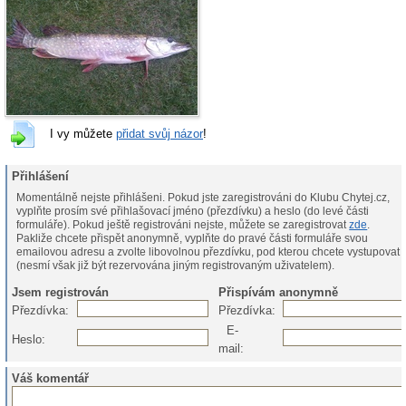
I vy můžete
přidat svůj názor
!
Přihlášení
Momentálně nejste přihlášeni. Pokud jste zaregistrováni do Klubu Chytej.cz,
vyplňte prosím své přihlašovací jméno (přezdívku) a heslo (do levé části
formuláře). Pokud ještě registrováni nejste, můžete se zaregistrovat
zde
.
Pakliže chcete přispět anonymně, vyplňte do pravé části formuláře svou
emailovou adresu a zvolte libovolnou přezdívku, pod kterou chcete vystupovat
(nesmí však již být rezervována jiným registrovaným uživatelem).
Jsem registrován
Přispívám anonymně
Přezdívka:
Přezdívka:
E-
Heslo:
mail:
Váš komentář