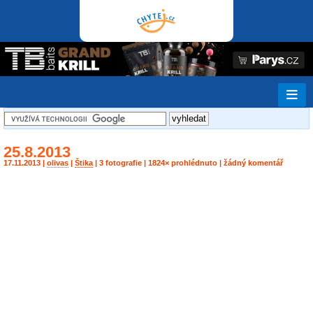
25.8.2013
17.11.2013 |
olivas
|
Štika
| 3 fotografie | 1824× prohlédnuto | žádný komentář