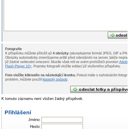
Fotografie
K příspěvku můžete přiložit až
4 obrázky
(akceptujeme formát JPEG, GIF a PNG
Obrázky automaticky zmenšujeme ještě před odesláním na server, takže neplat
již žádné velikostní omezení. Musíte však mít ve svém prohlížeči povolen
Adob
Flash Player 10+
. Popisky fotografií vložíte editací již vloženého příspěvku.
Foto vložíte kliknutím na následující ikonku.
Pokud máte s nahráváním fotografií
problém, můžete použít
klasický způsob
.
K tomuto záznamu není vložen žádný příspěvek.
Přihlášení
Jméno:
Heslo: