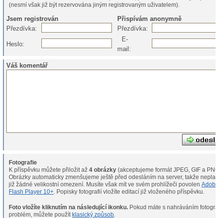
(nesmí však již být rezervována jiným registrovaným uživatelem).
Jsem registrován
Přispívám anonymně
Přezdívka:
Přezdívka:
E-
Heslo:
mail:
Váš komentář
Fotografie
K příspěvku můžete přiložit až
4 obrázky
(akceptujeme formát JPEG, GIF a PNG
Obrázky automaticky zmenšujeme ještě před odesláním na server, takže neplat
již žádné velikostní omezení. Musíte však mít ve svém prohlížeči povolen
Adob
Flash Player 10+
. Popisky fotografií vložíte editací již vloženého příspěvku.
Foto vložíte kliknutím na následující ikonku.
Pokud máte s nahráváním fotografií
problém, můžete použít
klasický způsob
.