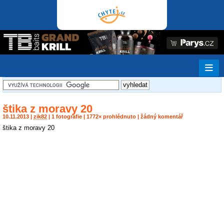
štika z moravy 20
10.11.2013 |
zik82
| 1 fotografie | 1772× prohlédnuto | žádný komentář
štika z moravy 20