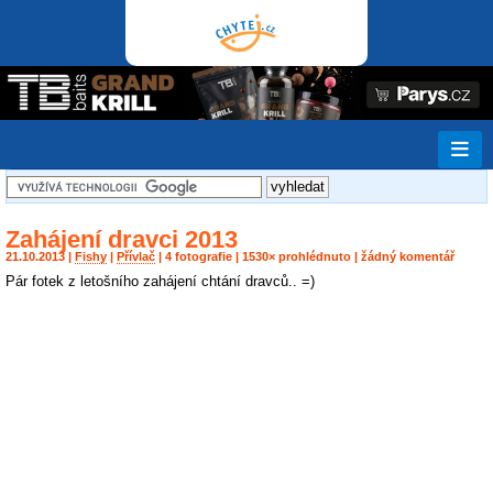
Zahájení dravci 2013
21.10.2013 |
Fishy
|
Přívlač
| 4 fotografie | 1530× prohlédnuto | žádný komentář
Pár fotek z letošního zahájení chtání dravců.. =)