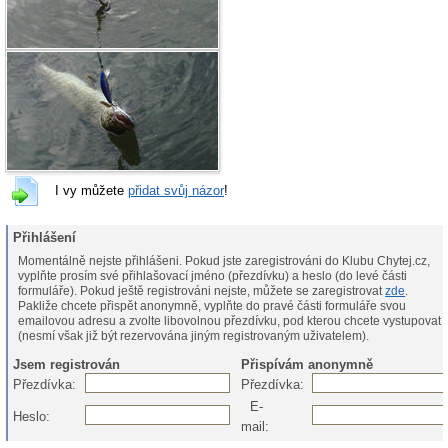
I vy můžete
přidat svůj názor
!
Přihlášení
Momentálně nejste přihlášeni. Pokud jste zaregistrováni do Klubu Chytej.cz,
vyplňte prosím své přihlašovací jméno (přezdívku) a heslo (do levé části
formuláře). Pokud ještě registrováni nejste, můžete se zaregistrovat
zde
.
Pakliže chcete přispět anonymně, vyplňte do pravé části formuláře svou
emailovou adresu a zvolte libovolnou přezdívku, pod kterou chcete vystupovat
(nesmí však již být rezervována jiným registrovaným uživatelem).
Jsem registrován
Přispívám anonymně
Přezdívka:
Přezdívka:
E-
Heslo:
mail: