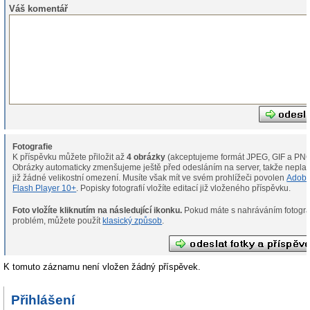
Váš komentář
Fotografie
K příspěvku můžete přiložit až
4 obrázky
(akceptujeme formát JPEG, GIF a PNG
Obrázky automaticky zmenšujeme ještě před odesláním na server, takže neplat
již žádné velikostní omezení. Musíte však mít ve svém prohlížeči povolen
Adob
Flash Player 10+
. Popisky fotografií vložíte editací již vloženého příspěvku.
Foto vložíte kliknutím na následující ikonku.
Pokud máte s nahráváním fotografií
problém, můžete použít
klasický způsob
.
K tomuto záznamu není vložen žádný příspěvek.
Přihlášení