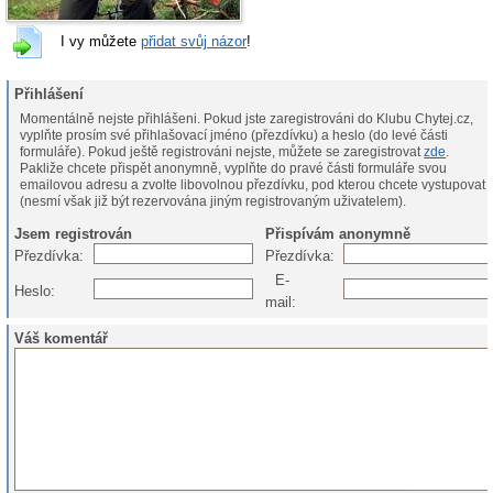
I vy můžete
přidat svůj názor
!
Přihlášení
Momentálně nejste přihlášeni. Pokud jste zaregistrováni do Klubu Chytej.cz,
vyplňte prosím své přihlašovací jméno (přezdívku) a heslo (do levé části
formuláře). Pokud ještě registrováni nejste, můžete se zaregistrovat
zde
.
Pakliže chcete přispět anonymně, vyplňte do pravé části formuláře svou
emailovou adresu a zvolte libovolnou přezdívku, pod kterou chcete vystupovat
(nesmí však již být rezervována jiným registrovaným uživatelem).
Jsem registrován
Přispívám anonymně
Přezdívka:
Přezdívka:
E-
Heslo:
mail:
Váš komentář