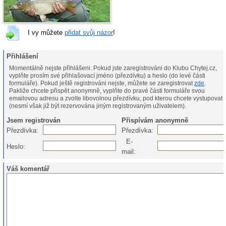
I vy můžete
přidat svůj názor
!
Přihlášení
Momentálně nejste přihlášeni. Pokud jste zaregistrováni do Klubu Chytej.cz,
vyplňte prosím své přihlašovací jméno (přezdívku) a heslo (do levé části
formuláře). Pokud ještě registrováni nejste, můžete se zaregistrovat
zde
.
Pakliže chcete přispět anonymně, vyplňte do pravé části formuláře svou
emailovou adresu a zvolte libovolnou přezdívku, pod kterou chcete vystupovat
(nesmí však již být rezervována jiným registrovaným uživatelem).
Jsem registrován
Přispívám anonymně
Přezdívka:
Přezdívka:
E-
Heslo:
mail:
Váš komentář