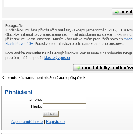
Fotografie
K příspěvku můžete přiložit až
4 obrázky
(akceptujeme formát JPEG, GIF a PNG
Obrázky automaticky zmenšujeme ještě před odesláním na server, takže neplat
již žádné velikostní omezení. Musíte však mít ve svém prohlížeči povolen
Adob
Flash Player 10+
. Popisky fotografií vložíte editací již vloženého příspěvku.
Foto vložíte kliknutím na následující ikonku.
Pokud máte s nahráváním fotografií
problém, můžete použít
klasický způsob
.
K tomuto záznamu není vložen žádný příspěvek.
Přihlášení
Jméno:
Heslo:
Zapomenuté heslo
|
Registrace