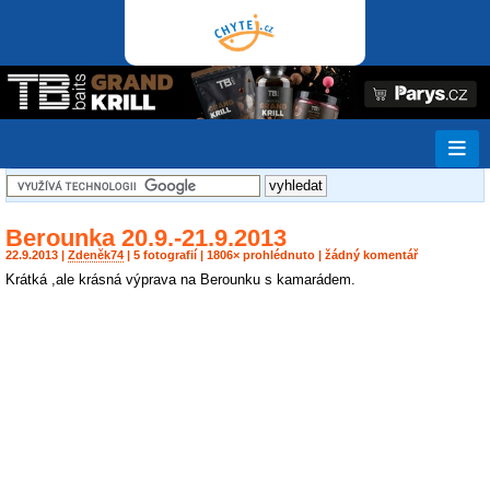
Berounka 20.9.-21.9.2013
22.9.2013 |
Zdeněk74
| 5 fotografií | 1806× prohlédnuto | žádný komentář
Krátká ,ale krásná výprava na Berounku s kamarádem.