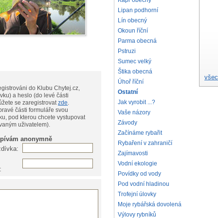
Kapr obecný
Lipan podhorní
Lín obecný
Okoun říční
Parma obecná
Pstruzi
Sumec velký
Štika obecná
všec
Úhoř říční
gistrováni do Klubu Chytej.cz,
Ostatní
vku) a heslo (do levé části
Jak vyrobit ...?
te, můžete se zaregistrovat
zde
.
pravé části formuláře svou
Vaše názory
ku, pod kterou chcete vystupovat
Závody
ovaným uživatelem).
Začínáme rybařit
spívám anonymně
Rybaření v zahraničí
zdívka:
Zajímavosti
Vodní ekologie
:
Povídky od vody
Pod vodní hladinou
Trofejní úlovky
Moje rybářská dovolená
Výlovy rybníků