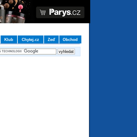
Klub
Chytej.cz
Zeď
Obchod