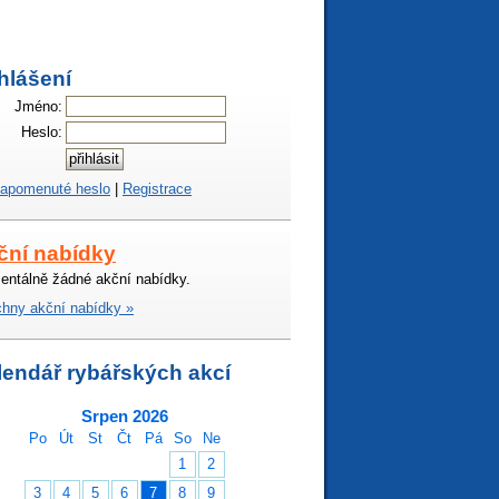
hlášení
Jméno:
Heslo:
apomenuté heslo
|
Registrace
ční nabídky
ntálně žádné akční nabídky.
hny akční nabídky »
lendář rybářských akcí
Srpen 2026
Po
Út
St
Čt
Pá
So
Ne
1
2
3
4
5
6
7
8
9