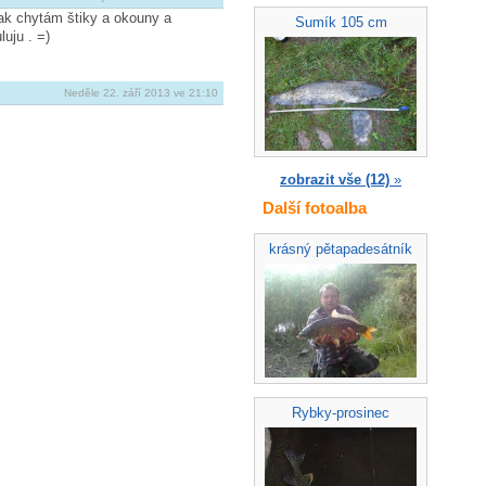
tak chytám štiky a okouny a
Sumík 105 cm
uju . =)
Neděle 22. září 2013 ve 21:10
zobrazit vše (12)
»
Další fotoalba
krásný pětapadesátník
Rybky-prosinec