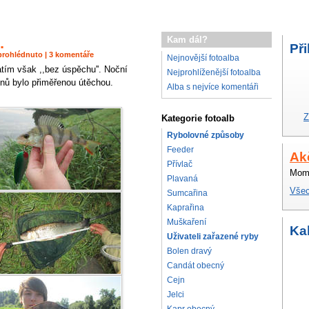
.
Kam dál?
Při
× prohlédnuto | 3 komentáře
Nejnovější fotoalba
tím však ,,bez úspěchu''. Noční
Nejprohlíženější fotoalba
unů bylo přiměřenou útěchou.
Alba s nejvíce komentáři
Z
Kategorie fotoalb
Rybolovné způsoby
Feeder
Ak
Přívlač
Mome
Plavaná
Všec
Sumcařina
Kaprařina
Muškaření
Ka
Uživateli zařazené ryby
Bolen dravý
Candát obecný
Cejn
Jelci