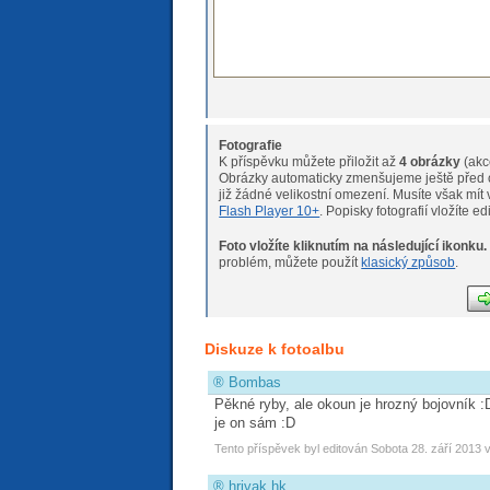
Fotografie
K příspěvku můžete přiložit až
4 obrázky
(akc
Obrázky automaticky zmenšujeme ještě před o
již žádné velikostní omeze
Flash Player 10+
. Popisky fotografií vložíte e
Foto vložíte kliknutím na následující ikonku.
Pokud máte s nahráváním fotogr
problém, můžete použít
klasický způsob
.
Diskuze k fotoalbu
®
Bombas
Pěkné ryby, ale okoun je hrozný bojovník :
je on sám :D
Tento příspěvek byl editován Sobota 28. září 2013 
®
hrivak.hk