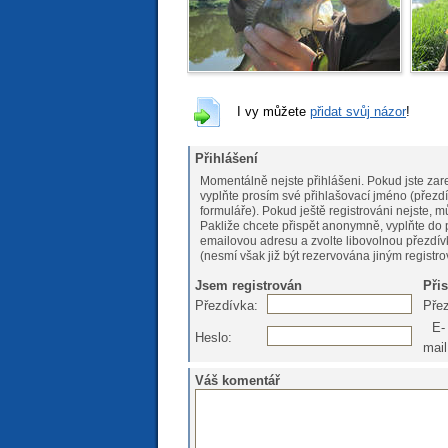
I vy můžete
přidat svůj názor
!
Přihlášení
Momentálně nejste přihlášeni. Pokud jste zare
vyplňte prosím své přihlašovací jméno (přezdí
formuláře). Pokud ještě registrováni nejs
Pakliže chcete přispět anonymně, vyplňte do 
emailovou adresu a zvolte libovolnou přezdív
(nesmí však již být rezervována jiným registr
Jsem registrován
Při
Přezdívka:
Pře
E-
Heslo:
mail
Váš komentář