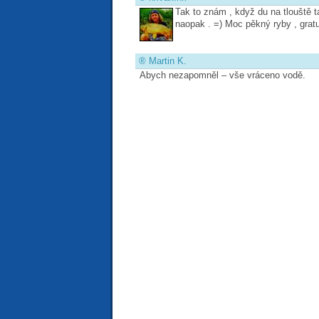
Tak to znám , když du na tlouště 
naopak . =) Moc pěkný ryby , gratul
®
Martin K.
Abych nezapomněl – vše vráceno vodě.