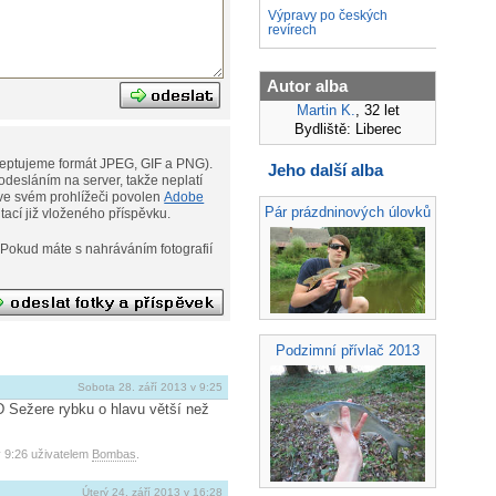
Výpravy po českých
revírech
Autor alba
Martin K.
, 32 let
Bydliště: Liberec
eptujeme formát JPEG, GIF a PNG).
Jeho další alba
desláním na server, takže neplatí
ní. Musíte však mít ve svém prohlížeči povolen
Adobe
Pár prázdninových úlovků
ditací již vloženého příspěvku.
afií
Podzimní přívlač 2013
Sobota 28. září 2013 v 9:25
D Sežere rybku o hlavu větší než
v 9:26 uživatelem
Bombas
.
Úterý 24. září 2013 v 16:28