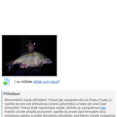
I vy můžete
přidat svůj názor
!
Přihlášení
Momentálně nejste přihlášeni. Pokud jste zaregistrováni do Klubu Chytej.cz,
vyplňte prosím své přihlašovací jméno (přezdívku) a heslo (do levé části
formuláře). Pokud ještě registrováni nejste, můžete se zaregistrovat
zde
.
Pakliže chcete přispět anonymně, vyplňte do pravé části formuláře svou
emailovou adresu a zvolte libovolnou přezdívku, pod kterou chcete vystupovat