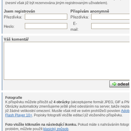
(nesmí však již být rezervována jiným registrovaným uživatelem).
Jsem registrován
Přispívám anonymně
Přezdívka:
Přezdívka:
E-
Heslo:
mail:
Váš komentář
Fotografie
K příspěvku můžete přiložit až
4 obrázky
(akceptujeme formát JPEG, GIF a PNG
Obrázky automaticky zmenšujeme ještě před odesláním na server, takže neplat
již žádné velikostní omezení. Musíte však mít ve svém prohlížeči povolen
Adob
Flash Player 10+
. Popisky fotografií vložíte editací již vloženého příspěvku.
Foto vložíte kliknutím na následující ikonku.
Pokud máte s nahráváním fotografií
problém, můžete použít
klasický způsob
.