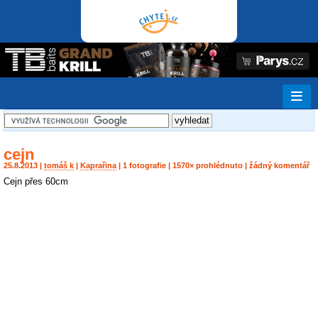
cejn
25.8.2013 |
tomáš k
|
Kaprařina
| 1 fotografie | 1570× prohlédnuto | žádný komentář
Cejn přes 60cm