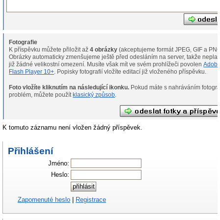
Fotografie
K příspěvku můžete přiložit až
4 obrázky
(akceptujeme formát JPEG, GIF a PNG
Obrázky automaticky zmenšujeme ještě před odesláním na server, takže neplat
již žádné velikostní omezení. Musíte však mít ve svém prohlížeči povolen
Adob
Flash Player 10+
. Popisky fotografií vložíte editací již vloženého příspěvku.
Foto vložíte kliknutím na následující ikonku.
Pokud máte s nahráváním fotografií
problém, můžete použít
klasický způsob
.
K tomuto záznamu není vložen žádný příspěvek.
Přihlášení
Jméno:
Heslo:
Zapomenuté heslo
|
Registrace