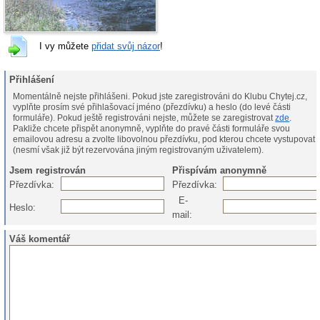
I vy můžete
přidat svůj názor
!
Přihlášení
Momentálně nejste přihlášeni. Pokud jste zaregistrováni do Klubu Chytej.cz,
vyplňte prosím své přihlašovací jméno (přezdívku) a heslo (do levé části
formuláře). Pokud ještě registrováni nejste, můžete se zaregistrovat
zde
.
Pakliže chcete přispět anonymně, vyplňte do pravé části formuláře svou
emailovou adresu a zvolte libovolnou přezdívku, pod kterou chcete vystupovat
(nesmí však již být rezervována jiným registrovaným uživatelem).
Jsem registrován
Přispívám anonymně
Přezdívka:
Přezdívka:
E-
Heslo:
mail:
Váš komentář