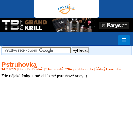
Pstruhovka
14.7.2013 |
HameB
|
Přívlač
| 5 fotografií | 994× prohlédnuto | žádný komentář
Zde nějaké fotky z mé oblíbené pstruhové vody :)