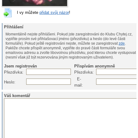
I vy můžete
přidat svůj názor
!
Přihlášení
Momentálně nejste přihlášeni. Pokud jste zaregistrováni do Klubu Chytej.cz,
vyplňte prosím své přihlašovací jméno (přezdívku) a heslo (do levé části
formuláře). Pokud ještě registrováni nejste, můžete se zaregistrovat
zde
.
Pakliže chcete přispět anonymně, vyplňte do pravé části formuláře svou
emailovou adresu a zvolte libovolnou přezdívku, pod kterou chcete vystupovat
(nesmí však již být rezervována jiným registrovaným uživatelem).
Jsem registrován
Přispívám anonymně
Přezdívka:
Přezdívka:
E-
Heslo:
mail:
Váš komentář