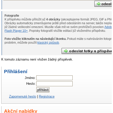
Fotografie
K příspěvku můžete přiložit až
4 obrázky
(akceptujeme formát JPEG, GIF a PNG
Obrázky automaticky zmenšujeme ještě před odesláním na server, takže neplat
již žádné velikostní omezení. Musíte však mít ve svém prohlížeči povolen
Adob
Flash Player 10+
. Popisky fotografií vložíte editací již vloženého příspěvku.
Foto vložíte kliknutím na následující ikonku.
Pokud máte s nahráváním fotografií
problém, můžete použít
klasický způsob
.
K tomuto záznamu není vložen žádný příspěvek.
Přihlášení
Jméno:
Heslo:
Zapomenuté heslo
|
Registrace
Akční nabídky