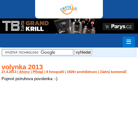
volynka 2013
27.4.2013 |
Ahonz
|
Přívlač
| 8 fotografií | 1926× prohlédnuto | žádný komentář
Poprvé pstruhova povolenka :-)