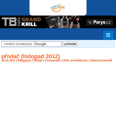
přívlač (listopad 2012)
19.12.2012 |
Pikeperch
|
Přívlač
| 9 fotografií | 1976× prohlédnuto | žádný komentář