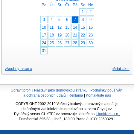
Po
Út
St
Čt
Pá
So
Ne
1
2
3
4
5
6
7
8
9
10
11
12
13
14
15
16
17
18
19
20
21
22
23
24
25
26
27
28
29
30
31
všechny akce »
přidat akci
Upravit profil
|
Nastavit jako domovskou stránku
|
Podmínky používání
a ochrana osobních údajů
|
Reklama
|
Kontaktujte nás
COPYRIGHT 2002-2019 Veškerý textový a obrazový materiál je
chráněným vlastnictvím internetového serveru Chytej.cz.
Rybářský server CHYTEJ.cz provozuje společnost
HookNet s.r.o.
,
Primátorská 296/38, Libeň, 180 00 Praha 8, IČO: 23603291