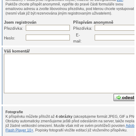
Pakliže chcete přispět anonymně, vyplňte do pravé části formuláře svou
emailovou adresu a zvolte libovolnou přezdívku, pod kterou chcete vystupovat
(nesmí však již být rezervována jiným registrovaným uživatelem).
Jsem registrován
Přispívám anonymně
Přezdívka:
Přezdívka:
E-
Heslo:
mail:
Váš komentář
Fotografie
K příspěvku můžete přiložit až
4 obrázky
(akceptujeme formát JPEG, GIF a PNG
Obrázky automaticky zmenšujeme ještě před odesláním na server, takže neplat
již žádné velikostní omezení. Musíte však mít ve svém prohlížeči povolen
Adob
Flash Player 10+
. Popisky fotografií vložíte editací již vloženého příspěvku.