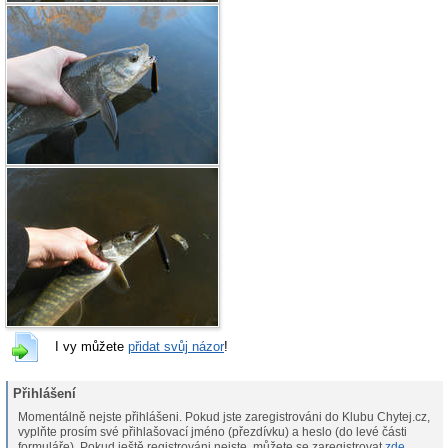
I vy můžete
přidat svůj názor
!
Přihlášení
Momentálně nejste přihlášeni. Pokud jste zaregistrováni do Klubu Chytej.cz,
vyplňte prosím své přihlašovací jméno (přezdívku) a heslo (do levé části
formuláře). Pokud ještě registrováni nejste, můžete se zaregistrovat
zde
.