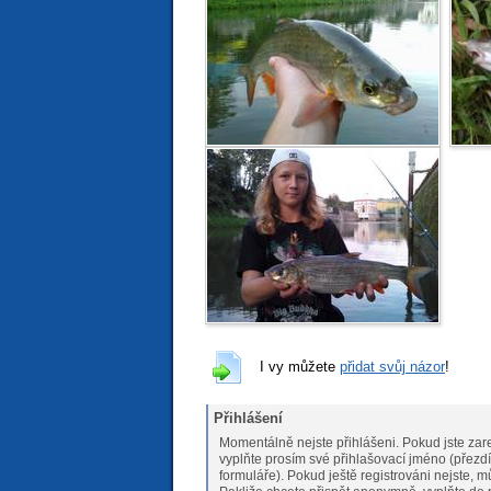
I vy můžete
přidat svůj názor
!
Přihlášení
Momentálně nejste přihlášeni. Pokud jste zare
vyplňte prosím své přihlašovací jméno (přezdí
formuláře). Pokud ještě registrováni nejs