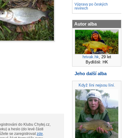
Výpravy po českých
revírech
Autor alba
hrivak.hk
, 29 let
Bydliště: HK
Jeho další alba
Když líni nejsou líní.
gistrováni do Klubu Chytej.cz,
vku) a heslo (do levé části
te, můžete se zaregistrovat
zde
.