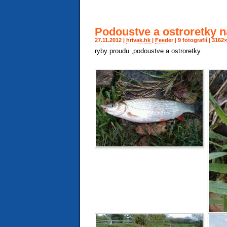
Podoustve a ostroretky n
27.11.2012 |
hrivak.hk
|
Feeder
| 9 fotografií | 316
ryby proudu ,podoustve a ostroretky