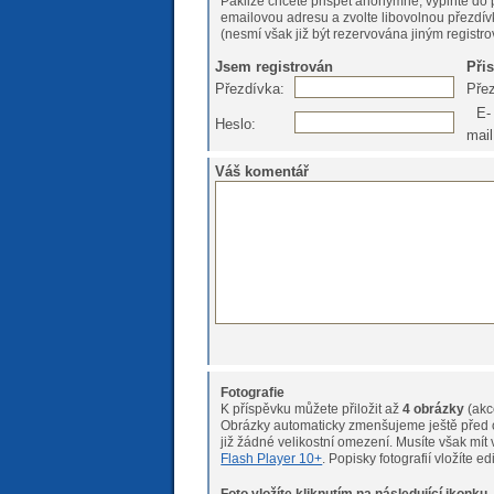
Pakliže chcete přispět anonymně, vyplňte do 
emailovou adresu a zvolte libovolnou přezdív
(nesmí však již být rezervována jiným registr
Jsem registrován
Při
Přezdívka:
Pře
E-
Heslo:
mail
Váš komentář
Fotografie
K příspěvku můžete přiložit až
4 obrázky
(akc
Obrázky automaticky zmenšujeme ještě před o
již žádné velikostní omeze
Flash Player 10+
. Popisky fotografií vložíte e
Foto vložíte kliknutím na následující ikonku.
Pokud máte s nahráváním fotogr