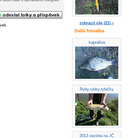
zobrazit vše (21)
»
vek.
Další fotoalba
kaprařina
Ryby,rybky,rybičky
2013 sezóna na JČ