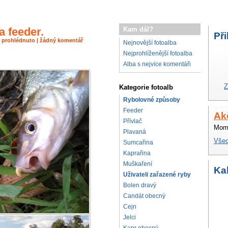
a feeder.
Kam dál?
Při
2× prohlédnuto | žádný komentář
Nejnovější fotoalba
Nejprohlíženější fotoalba
Alba s nejvíce komentáři
Z
Kategorie fotoalb
Rybolovné způsoby
Feeder
Ak
Přívlač
Mome
Plavaná
Všec
Sumcařina
Kaprařina
Muškaření
Ka
Uživateli zařazené ryby
Bolen dravý
Candát obecný
Cejn
Jelci