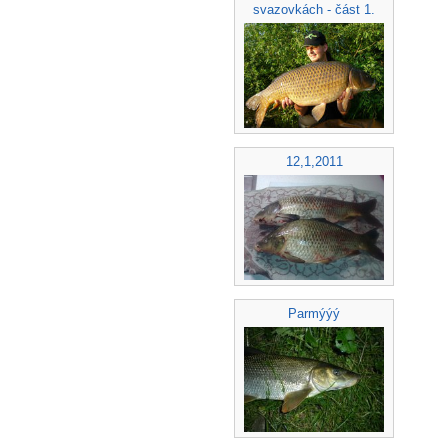
svazovkách - část 1.
12,1,2011
Parmýýý