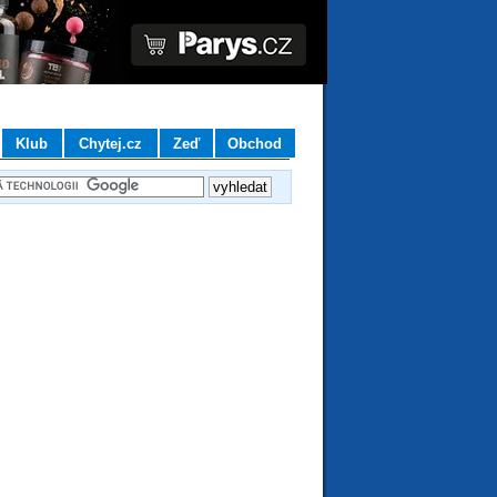
Klub
Chytej.cz
Zeď
Obchod