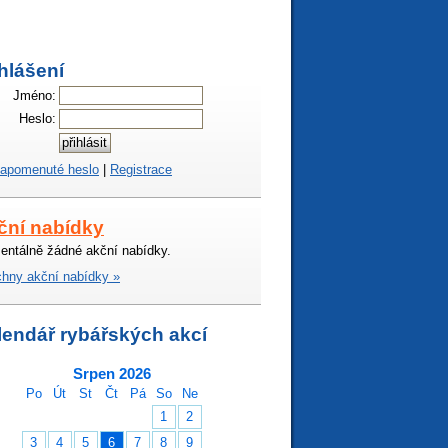
hlášení
Jméno:
Heslo:
apomenuté heslo
|
Registrace
ční nabídky
ntálně žádné akční nabídky.
hny akční nabídky »
lendář rybářských akcí
Srpen 2026
Po
Út
St
Čt
Pá
So
Ne
1
2
3
4
5
6
7
8
9