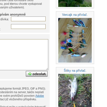
pravé části formuláře svou
ku, pod kterou chcete vystupovat
ovaným uživatelem).
spívám anonymně
Vercajk na přívlač.
zdívka:
:
Štiky na přívlač.
eptujeme formát JPEG, GIF a PNG).
desláním na server, takže neplatí
ní. Musíte však mít ve svém prohlížeči povolen
Adobe
ditací již vloženého příspěvku.
afií