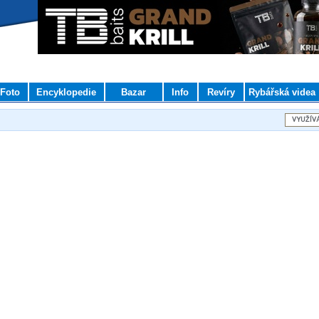
Foto
Encyklopedie
Bazar
Info
Revíry
Rybářská videa