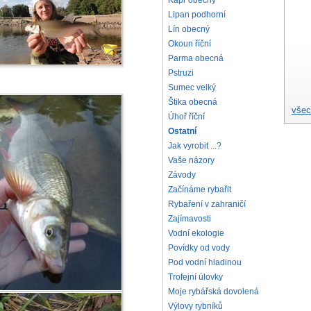
Kapr obecný
Lipan podhorní
Lín obecný
Okoun říční
Parma obecná
Pstruzi
Sumec velký
Štika obecná
všec
Úhoř říční
Ostatní
Jak vyrobit ...?
Vaše názory
Závody
Začínáme rybařit
Rybaření v zahraničí
Zajímavosti
Vodní ekologie
Povídky od vody
Pod vodní hladinou
Trofejní úlovky
Moje rybářská dovolená
Výlovy rybníků