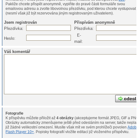
Pakliže chcete přispět anonymně, vyplňte do pravé části formuláře svou
emailovou adresu a zvolte libovolnou přezdívku, pod kterou chcete vystupovat
(nesmí však již být rezervována jiným registrovaným uživatelem).
Jsem registrován
Přispívám anonymně
Přezdívka:
Přezdívka:
E-
Heslo:
mail:
Váš komentář
Fotografie
K příspěvku můžete přiložit až
4 obrázky
(akceptujeme formát JPEG, GIF a PNG
Obrázky automaticky zmenšujeme ještě před odesláním na server, takže neplat
již žádné velikostní omezení. Musíte však mít ve svém prohlížeči povolen
Adob
Flash Player 10+
. Popisky fotografií vložíte editací již vloženého příspěvku.