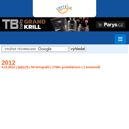
2012
4.11.2012 |
ladin76
| 54 fotografií | 1760× prohlédnuto | 1 komentář