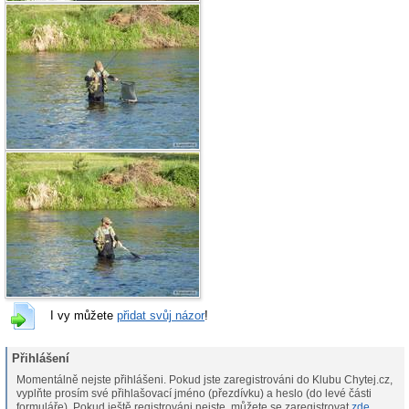
I vy můžete
přidat svůj názor
!
Přihlášení
Momentálně nejste přihlášeni. Pokud jste zaregistrováni do Klubu Chytej.cz,
vyplňte prosím své přihlašovací jméno (přezdívku) a heslo (do levé části
formuláře). Pokud ještě registrováni nejste, můžete se zaregistrovat
zde
.