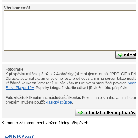
Váš komentář
Fotografie
K příspěvku můžete přiložit až
4 obrázky
(akceptujeme formát JPEG, GIF a PNG
Obrázky automaticky zmenšujeme ještě před odesláním na server, takže neplat
již žádné velikostní omezení. Musíte však mít ve svém prohlížeči povolen
Adob
Flash Player 10+
. Popisky fotografií vložíte editací již vloženého příspěvku.
Foto vložíte kliknutím na následující ikonku.
Pokud máte s nahráváním fotografií
problém, můžete použít
klasický způsob
.
K tomuto záznamu není vložen žádný příspěvek.
Přihlášení