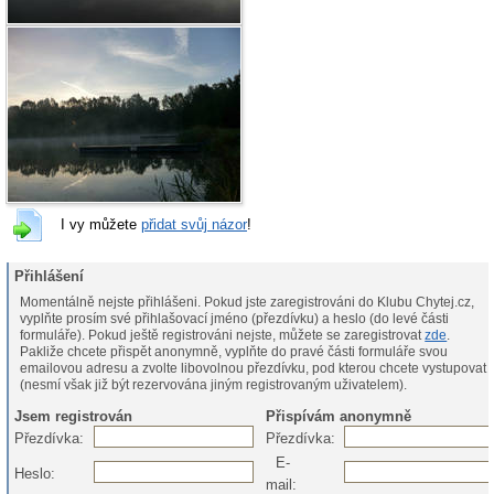
I vy můžete
přidat svůj názor
!
Přihlášení
Momentálně nejste přihlášeni. Pokud jste zaregistrováni do Klubu Chytej.cz,
vyplňte prosím své přihlašovací jméno (přezdívku) a heslo (do levé části
formuláře). Pokud ještě registrováni nejste, můžete se zaregistrovat
zde
.
Pakliže chcete přispět anonymně, vyplňte do pravé části formuláře svou
emailovou adresu a zvolte libovolnou přezdívku, pod kterou chcete vystupovat
(nesmí však již být rezervována jiným registrovaným uživatelem).
Jsem registrován
Přispívám anonymně
Přezdívka:
Přezdívka:
E-
Heslo:
mail: