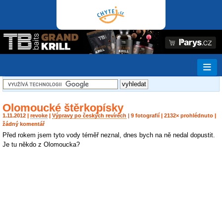
Olomoucké štěrkopísky
1.11.2012 |
revoke
|
Výpravy po českých revírech
| 9 fotografií | 2132× prohlédnuto |
žádný komentář
Před rokem jsem tyto vody téměř neznal, dnes bych na ně nedal dopustit.
Je tu někdo z Olomoucka?