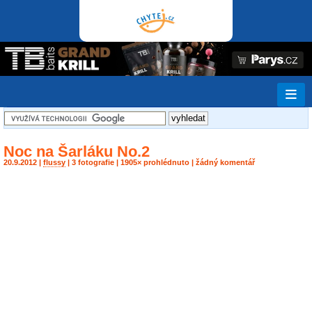
Noc na Šarláku No.2
20.9.2012 |
flussy
| 3 fotografie | 1905× prohlédnuto | žádný komentář