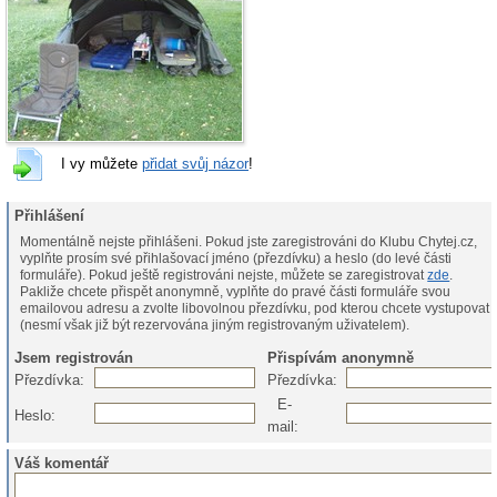
I vy můžete
přidat svůj názor
!
Přihlášení
Momentálně nejste přihlášeni. Pokud jste zaregistrováni do Klubu Chytej.cz,
vyplňte prosím své přihlašovací jméno (přezdívku) a heslo (do levé části
formuláře). Pokud ještě registrováni nejste, můžete se zaregistrovat
zde
.
Pakliže chcete přispět anonymně, vyplňte do pravé části formuláře svou
emailovou adresu a zvolte libovolnou přezdívku, pod kterou chcete vystupovat
(nesmí však již být rezervována jiným registrovaným uživatelem).
Jsem registrován
Přispívám anonymně
Přezdívka:
Přezdívka:
E-
Heslo:
mail:
Váš komentář