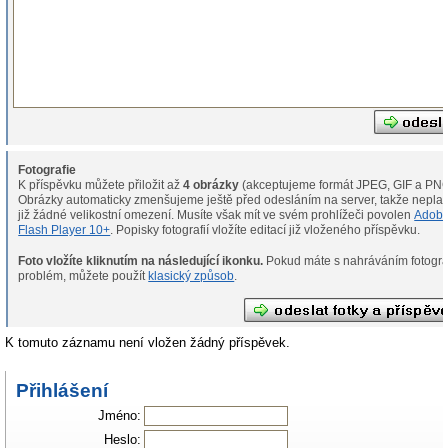
Fotografie
K příspěvku můžete přiložit až
4 obrázky
(akceptujeme formát JPEG, GIF a PNG
Obrázky automaticky zmenšujeme ještě před odesláním na server, takže neplat
již žádné velikostní omezení. Musíte však mít ve svém prohlížeči povolen
Adob
Flash Player 10+
. Popisky fotografií vložíte editací již vloženého příspěvku.
Foto vložíte kliknutím na následující ikonku.
Pokud máte s nahráváním fotografií
problém, můžete použít
klasický způsob
.
K tomuto záznamu není vložen žádný příspěvek.
Přihlášení
Jméno:
Heslo: