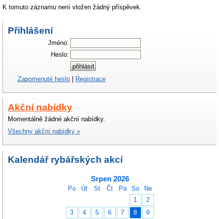
K tomuto záznamu není vložen žádný příspěvek.
Přihlášení
Jméno:
Heslo:
Zapomenuté heslo
|
Registrace
Akční nabídky
Momentálně žádné akční nabídky.
Všechny akční nabídky »
Kalendář rybářských akcí
Srpen 2026
Po
Út
St
Čt
Pá
So
Ne
1
2
3
4
5
6
7
8
9