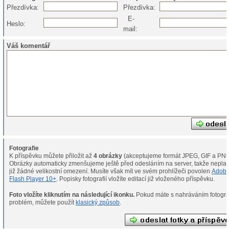
Přezdívka:
Přezdívka:
E-
Heslo:
mail:
Váš komentář
Fotografie
K příspěvku můžete přiložit až
4 obrázky
(akceptujeme formát JPEG, GIF a PNG
Obrázky automaticky zmenšujeme ještě před odesláním na server, takže neplat
již žádné velikostní omezení. Musíte však mít ve svém prohlížeči povolen
Adob
Flash Player 10+
. Popisky fotografií vložíte editací již vloženého příspěvku.
Foto vložíte kliknutím na následující ikonku.
Pokud máte s nahráváním fotografií
problém, můžete použít
klasický způsob
.