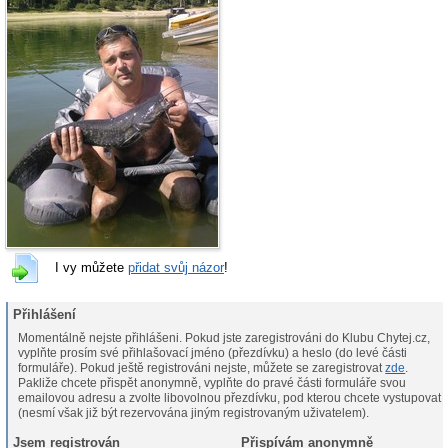
I vy můžete
přidat svůj názor
!
Přihlášení
Momentálně nejste přihlášeni. Pokud jste zaregistrováni do Klubu Chytej.cz,
vyplňte prosím své přihlašovací jméno (přezdívku) a heslo (do levé části
formuláře). Pokud ještě registrováni nejste, můžete se zaregistrovat
zde
.
Pakliže chcete přispět anonymně, vyplňte do pravé části formuláře svou
emailovou adresu a zvolte libovolnou přezdívku, pod kterou chcete vystupovat
(nesmí však již být rezervována jiným registrovaným uživatelem).
Jsem registrován
Přispívám anonymně