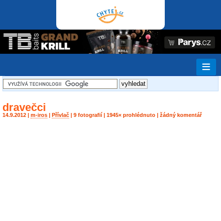
dravečci
14.9.2012 |
m-iros
|
Přívlač
| 9 fotografií | 1945× prohlédnuto | žádný komentář