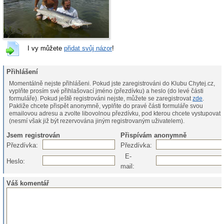
I vy můžete
přidat svůj názor
!
Přihlášení
Momentálně nejste přihlášeni. Pokud jste zaregistrováni do Klubu Chytej.cz,
vyplňte prosím své přihlašovací jméno (přezdívku) a heslo (do levé části
formuláře). Pokud ještě registrováni nejste, můžete se zaregistrovat
zde
.
Pakliže chcete přispět anonymně, vyplňte do pravé části formuláře svou
emailovou adresu a zvolte libovolnou přezdívku, pod kterou chcete vystupovat
(nesmí však již být rezervována jiným registrovaným uživatelem).
Jsem registrován
Přispívám anonymně
Přezdívka:
Přezdívka:
E-
Heslo:
mail:
Váš komentář