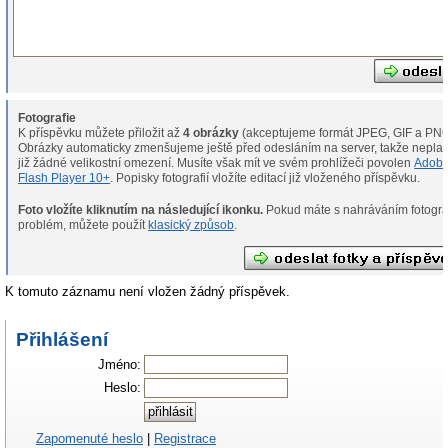
Fotografie
K příspěvku můžete přiložit až
4 obrázky
(akceptujeme formát JPEG, GIF a PNG
Obrázky automaticky zmenšujeme ještě před odesláním na server, takže neplat
již žádné velikostní omezení. Musíte však mít ve svém prohlížeči povolen
Adob
Flash Player 10+
. Popisky fotografií vložíte editací již vloženého příspěvku.
Foto vložíte kliknutím na následující ikonku.
Pokud máte s nahráváním fotografií
problém, můžete použít
klasický způsob
.
K tomuto záznamu není vložen žádný příspěvek.
Přihlášení
Jméno:
Heslo:
Zapomenuté heslo
|
Registrace