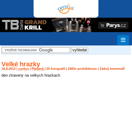
Velké hrazky
16.8.2012 |
curilus
|
Plavaná
| 25 fotografií | 2483× prohlédnuto | žádný komentář
den ztraveny na velkych hrazkach