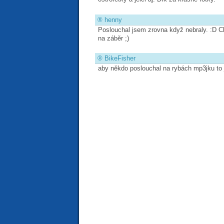
®
henny
Poslouchal jsem zrovna když nebraly. :D Ch
na záběr ;)
®
BikeFisher
aby někdo poslouchal na rybách mp3jku to 