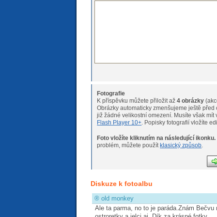
Fotografie
K příspěvku můžete přiložit až
4 obrázky
(akc
Obrázky automaticky zmenšujeme ještě před o
již žádné velikostní omeze
Flash Player 10+
. Popisky fotografií vložíte e
Foto vložíte kliknutím na následující ikonku.
Pokud máte s nahráváním fotogr
problém, můžete použít
klasický způsob
.
Diskuze k fotoalbu
®
old monkey
Ale ta parma, no to je paráda.Znám Bečvu
ostroretky a jelci aj. Dík za krásné fotky.