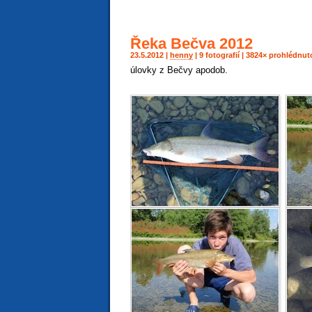
Řeka Bečva 2012
23.5.2012 |
henny
| 9 fotografií | 3824× prohlédnu
úlovky z Bečvy apodob.