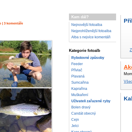
Kam dál?
Při
to | 3 komentáře
Nejnovější fotoalba
Nejprohlíženější fotoalba
Alba s nejvíce komentáři
Z
Kategorie fotoalb
Rybolovné způsoby
Feeder
Ak
Přívlač
Mome
Plavaná
Všec
Sumcařina
Kaprařina
Muškaření
Ka
Uživateli zařazené ryby
Bolen dravý
Candát obecný
Cejn
Jelci