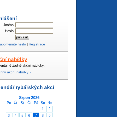
hlášení
Jméno:
Heslo:
apomenuté heslo
|
Registrace
ční nabídky
ntálně žádné akční nabídky.
hny akční nabídky »
lendář rybářských akcí
Srpen 2026
Po
Út
St
Čt
Pá
So
Ne
1
2
3
4
5
6
7
8
9