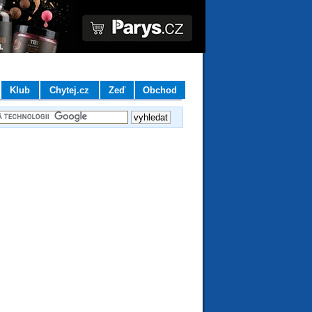
Klub
Chytej.cz
Zeď
Obchod