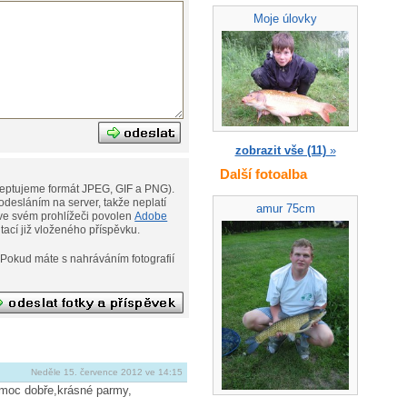
Moje úlovky
zobrazit vše (11)
»
Další fotoalba
eptujeme formát JPEG, GIF a PNG).
desláním na server, takže neplatí
amur 75cm
ní. Musíte však mít ve svém prohlížeči povolen
Adobe
ditací již vloženého příspěvku.
afií
Neděle 15. července 2012 ve 14:15
 moc dobře,krásné parmy,