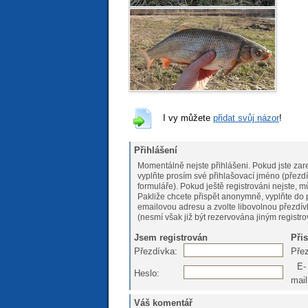
I vy můžete
přidat svůj názor
!
Přihlášení
Momentálně nejste přihlášeni. Pokud jste zare
vyplňte prosím své přihlašovací jméno (přezdí
formuláře). Pokud ještě registrováni nejs
Pakliže chcete přispět anonymně, vyplňte do 
emailovou adresu a zvolte libovolnou přezdív
(nesmí však již být rezervována jiným registr
Jsem registrován
Při
Přezdívka:
Pře
E-
Heslo:
mail
Váš komentář