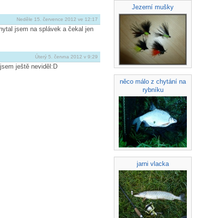
Jezerní mušky
Neděle 15. července 2012 ve 12:17
ytal jsem na splávek a čekal jen
Úterý 5. června 2012 v 9:29
jsem ještě neviděl:D
něco málo z chytání na
rybníku
jarni vlacka