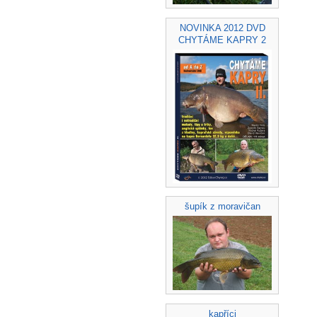
NOVINKA 2012 DVD
CHYTÁME KAPRY 2
šupík z moravičan
kapříci