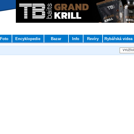
Foto
Encyklopedie
Bazar
Info
Revíry
Rybářská videa