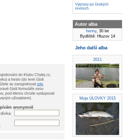
Výpravy po českých
revírech
Autor alba
henny
, 30 let
Bydliště: Hluzov 14
Jeho další alba
2011
gistrováni do Klubu Chytej.cz,
vku) a heslo (do levé části
te, můžete se zaregistrovat
zde
.
pravé části formuláře svou
ku, pod kterou chcete vystupovat
Moje ÚLOVKY 2015
ovaným uživatelem).
spívám anonymně
zdívka:
: