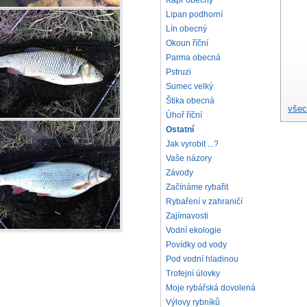
Kapr obecný
Lipan podhorní
Lín obecný
Okoun říční
Parma obecná
Pstruzi
Sumec velký
Štika obecná
všec
Úhoř říční
Ostatní
Jak vyrobit ...?
Vaše názory
Závody
Začínáme rybařit
Rybaření v zahraničí
Zajímavosti
Vodní ekologie
Povídky od vody
Pod vodní hladinou
Trofejní úlovky
Moje rybářská dovolená
Výlovy rybníků