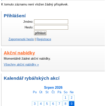
K tomuto záznamu není vložen žádný příspěvek.
Přihlášení
Jméno:
Heslo:
Zapomenuté heslo
|
Registrace
Akční nabídky
Momentálně žádné akční nabídky.
Všechny akční nabídky »
Kalendář rybářských akcí
Srpen 2026
Po
Út
St
Čt
Pá
So
Ne
1
2
3
4
5
6
7
8
9