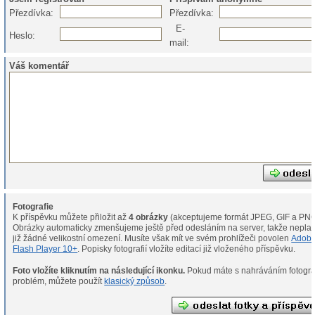
Přezdívka:
Přezdívka:
E-
Heslo:
mail:
Váš komentář
Fotografie
K příspěvku můžete přiložit až
4 obrázky
(akceptujeme formát JPEG, GIF a PNG
Obrázky automaticky zmenšujeme ještě před odesláním na server, takže neplat
již žádné velikostní omezení. Musíte však mít ve svém prohlížeči povolen
Adob
Flash Player 10+
. Popisky fotografií vložíte editací již vloženého příspěvku.
Foto vložíte kliknutím na následující ikonku.
Pokud máte s nahráváním fotografií
problém, můžete použít
klasický způsob
.