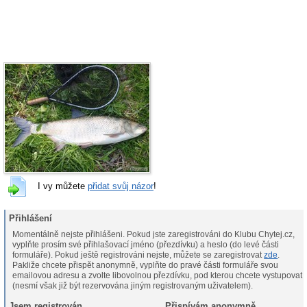
I vy můžete
přidat svůj názor
!
Přihlášení
Momentálně nejste přihlášeni. Pokud jste zaregistrováni do Klubu Chytej.cz,
vyplňte prosím své přihlašovací jméno (přezdívku) a heslo (do levé části
formuláře). Pokud ještě registrováni nejste, můžete se zaregistrovat
zde
.
Pakliže chcete přispět anonymně, vyplňte do pravé části formuláře svou
emailovou adresu a zvolte libovolnou přezdívku, pod kterou chcete vystupovat
(nesmí však již být rezervována jiným registrovaným uživatelem).
Jsem registrován
Přispívám anonymně