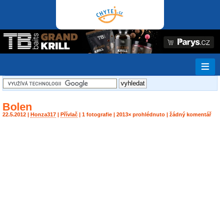
Bolen
22.5.2012 |
Honza317
|
Přívlač
| 1 fotografie | 2013× prohlédnuto | žádný komentář