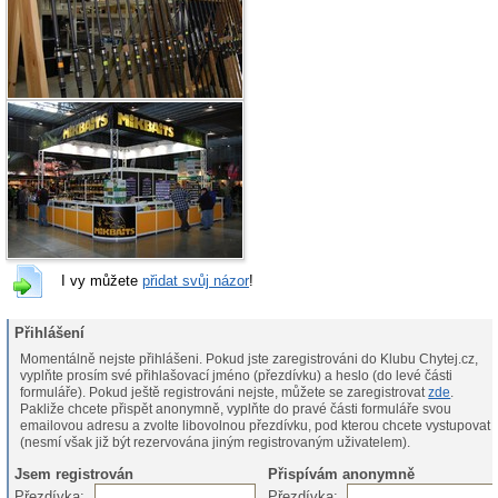
I vy můžete
přidat svůj názor
!
Přihlášení
Momentálně nejste přihlášeni. Pokud jste zaregistrováni do Klubu Chytej.cz,
vyplňte prosím své přihlašovací jméno (přezdívku) a heslo (do levé části
formuláře). Pokud ještě registrováni nejste, můžete se zaregistrovat
zde
.
Pakliže chcete přispět anonymně, vyplňte do pravé části formuláře svou
emailovou adresu a zvolte libovolnou přezdívku, pod kterou chcete vystupovat
(nesmí však již být rezervována jiným registrovaným uživatelem).
Jsem registrován
Přispívám anonymně
Přezdívka:
Přezdívka: