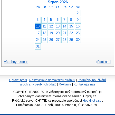
Srpen 2026
Po
Út
St
Čt
Pá
So
Ne
1
2
3
4
5
6
7
8
9
10
11
12
13
14
15
16
17
18
19
20
21
22
23
24
25
26
27
28
29
30
31
všechny akce »
přidat akci
Upravit profil
|
Nastavit jako domovskou stránku
|
Podmínky používání
a ochrana osobních údajů
|
Reklama
|
Kontaktujte nás
COPYRIGHT 2002-2019 Veškerý textový a obrazový materiál je
chráněným vlastnictvím internetového serveru Chytej.cz.
Rybářský server CHYTEJ.cz provozuje společnost
HookNet s.r.o.
,
Primátorská 296/38, Libeň, 180 00 Praha 8, IČO: 23603291