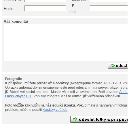
E-
Heslo:
mail:
Váš komentář
Fotografie
K příspěvku můžete přiložit až
4 obrázky
(akceptujeme formát JPEG, GIF a PNG
Obrázky automaticky zmenšujeme ještě před odesláním na server, takže neplat
již žádné velikostní omezení. Musíte však mít ve svém prohlížeči povolen
Adob
Flash Player 10+
. Popisky fotografií vložíte editací již vloženého příspěvku.
Foto vložíte kliknutím na následující ikonku.
Pokud máte s nahráváním fotografií
problém, můžete použít
klasický způsob
.