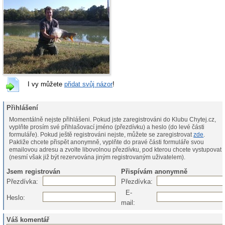
I vy můžete
přidat svůj názor
!
Přihlášení
Momentálně nejste přihlášeni. Pokud jste zaregistrováni do Klubu Chytej.cz,
vyplňte prosím své přihlašovací jméno (přezdívku) a heslo (do levé části
formuláře). Pokud ještě registrováni nejste, můžete se zaregistrovat
zde
.
Pakliže chcete přispět anonymně, vyplňte do pravé části formuláře svou
emailovou adresu a zvolte libovolnou přezdívku, pod kterou chcete vystupovat
(nesmí však již být rezervována jiným registrovaným uživatelem).
Jsem registrován
Přispívám anonymně
Přezdívka:
Přezdívka:
E-
Heslo:
mail:
Váš komentář