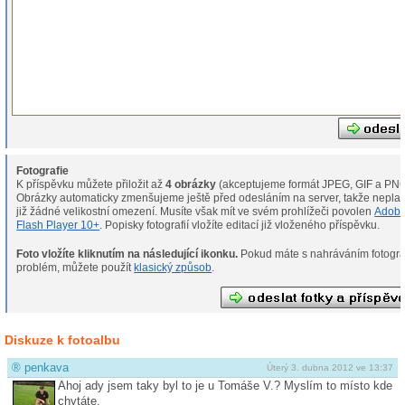
Fotografie
K příspěvku můžete přiložit až
4 obrázky
(akceptujeme formát JPEG, GIF a PNG
Obrázky automaticky zmenšujeme ještě před odesláním na server, takže neplat
již žádné velikostní omezení. Musíte však mít ve svém prohlížeči povolen
Adob
Flash Player 10+
. Popisky fotografií vložíte editací již vloženého příspěvku.
Foto vložíte kliknutím na následující ikonku.
Pokud máte s nahráváním fotografií
problém, můžete použít
klasický způsob
.
Diskuze k fotoalbu
®
penkava
Úterý 3. dubna 2012 ve 13:37
Ahoj ady jsem taky byl to je u Tomáše V.? Myslím to místo kde
chytáte.