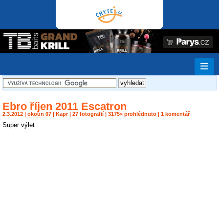
Ebro říjen 2011 Escatron
2.3.2012 |
okoun 07
|
Kapr
| 27 fotografií | 3175× prohlédnuto | 1 komentář
Super výlet