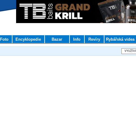
Foto
Encyklopedie
Bazar
Info
Revíry
Rybářská videa