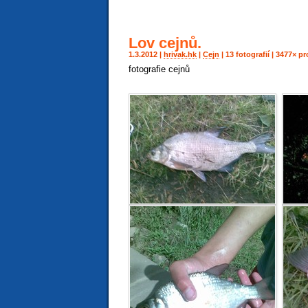
Lov cejnů.
1.3.2012 |
hrivak.hk
|
Cejn
| 13 fotografií | 3477× 
fotografie cejnů