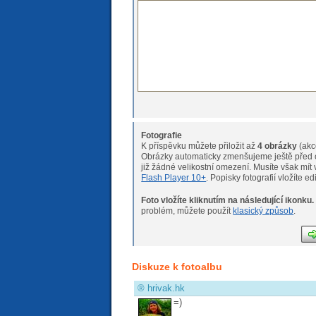
Fotografie
K příspěvku můžete přiložit až
4 obrázky
(akc
Obrázky automaticky zmenšujeme ještě před o
již žádné velikostní omeze
Flash Player 10+
. Popisky fotografií vložíte e
Foto vložíte kliknutím na následující ikonku.
Pokud máte s nahráváním fotogr
problém, můžete použít
klasický způsob
.
Diskuze k fotoalbu
®
hrivak.hk
=)