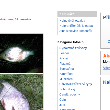
Kam dál?
Při
prohlédnuto | 3 komentáře
Nejnovější fotoalba
Nejprohlíženější fotoalba
Alba s nejvíce komentáři
Z
Kategorie fotoalb
Rybolovné způsoby
Feeder
Ak
Přívlač
Mome
Plavaná
Všec
Sumcařina
Kaprařina
Muškaření
Ka
Uživateli zařazené ryby
Bolen dravý
Candát obecný
Cejn
Jelci