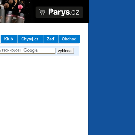
Klub
Chytej.cz
Zeď
Obchod