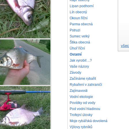
Kapr obecný
Lipan podhorní
Lín obecný
Okoun říční
Parma obecná
Pstruzi
Sumec velký
Štika obecná
všec
Úhoř říční
Ostatní
Jak vyrobit ...?
Vaše názory
Závody
Začínáme rybařit
Rybaření v zahraničí
Zajímavosti
Vodní ekologie
Povídky od vody
Pod vodní hladinou
Trofejní úlovky
Moje rybářská dovolená
Výlovy rybníků