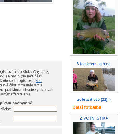
S feederem na řece.
gistrováni do Klubu Chytej.cz,
vku) a heslo (do levé části
te, můžete se zaregistrovat
zde
.
pravé části formuláře svou
ku, pod kterou chcete vystupovat
ovaným uživatelem).
zobrazit vše (21)
»
spívám anonymně
Další fotoalba
zdívka:
ŽIVOTNÍ ŠTIKA
: