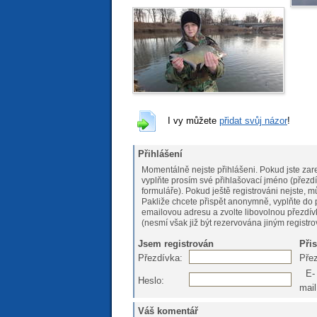
I vy můžete
přidat svůj názor
!
Přihlášení
Momentálně nejste přihlášeni. Pokud jste zare
vyplňte prosím své přihlašovací jméno (přezdí
formuláře). Pokud ještě registrováni nejs
Pakliže chcete přispět anonymně, vyplňte do 
emailovou adresu a zvolte libovolnou přezdív
(nesmí však již být rezervována jiným registr
Jsem registrován
Při
Přezdívka:
Pře
E-
Heslo:
mail
Váš komentář