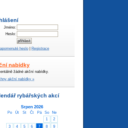
hlášení
Jméno:
Heslo:
apomenuté heslo
|
Registrace
ční nabídky
ntálně žádné akční nabídky.
hny akční nabídky »
lendář rybářských akcí
Srpen 2026
Po
Út
St
Čt
Pá
So
Ne
1
2
3
4
5
6
7
8
9