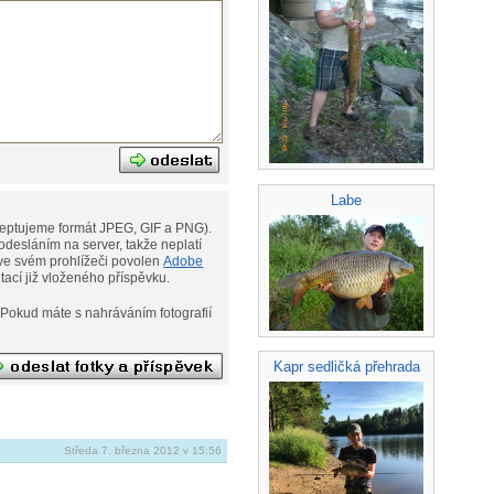
Labe
eptujeme formát JPEG, GIF a PNG).
desláním na server, takže neplatí
ní. Musíte však mít ve svém prohlížeči povolen
Adobe
ditací již vloženého příspěvku.
afií
Kapr sedličká přehrada
Středa 7. března 2012 v 15:56