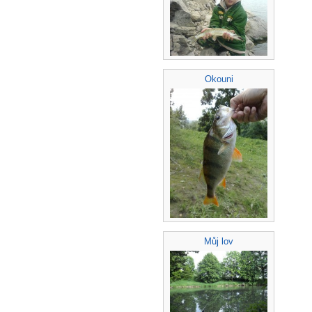
Okouni
Můj lov