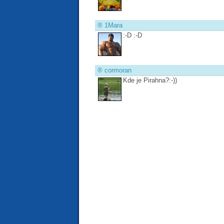
®
1Mara
:-D :-D
®
cormoran
Kde je Pirahna?:-))