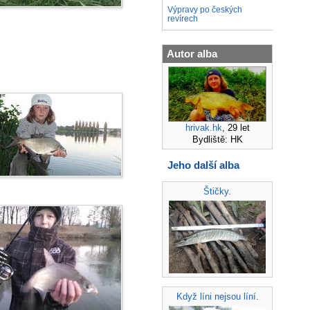
Výpravy po českých
revírech
Autor alba
hrivak.hk
, 29 let
Bydliště: HK
Jeho další alba
Štičky.
Když líni nejsou líní.