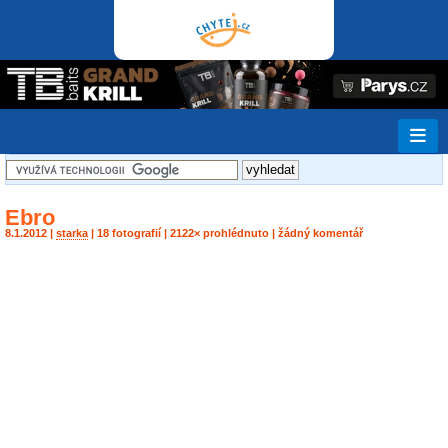
Ebro
8.1.2012 |
starka
| 18 fotografií | 2122× prohlédnuto | žádný komentář