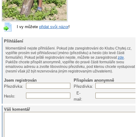
I vy můžete
přidat svůj názor
!
Přihlášení
Momentálně nejste přihlášeni. Pokud jste zaregistrováni do Klubu Chytej.cz,
vyplňte prosím své přihlašovací jméno (přezdívku) a heslo (do levé části
formuláře). Pokud ještě registrováni nejste, můžete se zaregistrovat
zde
.
Pakliže chcete přispět anonymně, vyplňte do pravé části formuláře svou
emailovou adresu a zvolte libovolnou přezdívku, pod kterou chcete vystupovat
(nesmí však již být rezervována jiným registrovaným uživatelem).
Jsem registrován
Přispívám anonymně
Přezdívka:
Přezdívka:
E-
Heslo:
mail:
Váš komentář