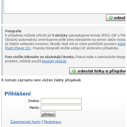
Fotografie
K příspěvku můžete přiložit až
4 obrázky
(akceptujeme formát JPEG, GIF a PNG
Obrázky automaticky zmenšujeme ještě před odesláním na server, takže neplat
již žádné velikostní omezení. Musíte však mít ve svém prohlížeči povolen
Adob
Flash Player 10+
. Popisky fotografií vložíte editací již vloženého příspěvku.
Foto vložíte kliknutím na následující ikonku.
Pokud máte s nahráváním fotografií
problém, můžete použít
klasický způsob
.
K tomuto záznamu není vložen žádný příspěvek.
Přihlášení
Jméno:
Heslo:
Zapomenuté heslo
|
Registrace