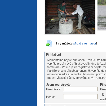
I vy můžete
přidat svůj názor
!
Přihlášení
Momentálně nejste přihlášeni. Pokud jste zare
vyplňte prosím své přihlašovací jméno (přezdí
formuláře). Pokud ještě registrováni nejs
Pakliže chcete přispět anonymně, vyplňte do 
emailovou adresu a zvolte libovolnou přezdív
(nesmí však již být rezervována jiným registr
Jsem registrován
Při
Přezdívka:
Pře
E-
Heslo:
mail