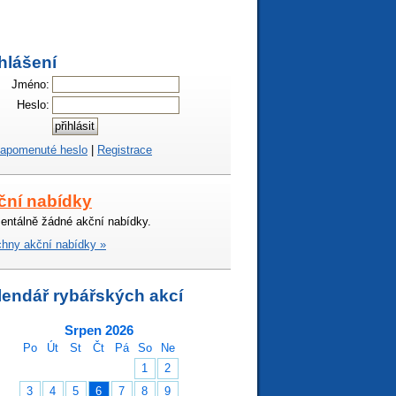
hlášení
Jméno:
Heslo:
apomenuté heslo
|
Registrace
ční nabídky
ntálně žádné akční nabídky.
hny akční nabídky »
lendář rybářských akcí
Srpen 2026
Po
Út
St
Čt
Pá
So
Ne
1
2
3
4
5
6
7
8
9