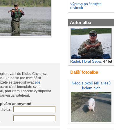
Výpravy po českých
revírech
Autor alba
Radek Horal Šéba
, 47 let
Další fotoalba
gistrováni do Klubu Chytej.cz,
vku) a heslo (do levé části
te, můžete se zaregistrovat
zde
.
Něco z okolí řek a lesů
pravé části formuláře svou
kolem nich
ku, pod kterou chcete vystupovat
ovaným uživatelem).
spívám anonymně
zdívka:
: