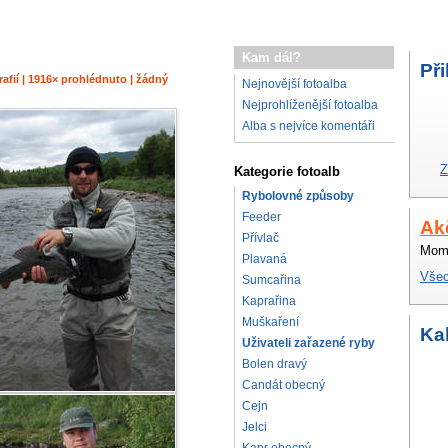
Kam dál?
Při
rafií | 1916× prohlédnuto | žádný
Nejnovější fotoalba
Nejprohlíženější fotoalba
Alba s nejvíce komentáři
Z
Kategorie fotoalb
Rybolovné způsoby
Feeder
Ak
Přívlač
Mome
Plavaná
Všec
Sumcařina
Kaprařina
Muškaření
Ka
Uživateli zařazené ryby
Bolen dravý
Candát obecný
Cejn
Jelci