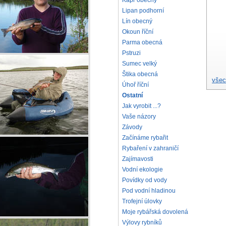
Kapr obecný
Lipan podhorní
Lín obecný
Okoun říční
Parma obecná
Pstruzi
Sumec velký
Štika obecná
všec
Úhoř říční
Ostatní
Jak vyrobit ...?
Vaše názory
Závody
Začínáme rybařit
Rybaření v zahraničí
Zajímavosti
Vodní ekologie
Povídky od vody
Pod vodní hladinou
Trofejní úlovky
Moje rybářská dovolená
Výlovy rybníků