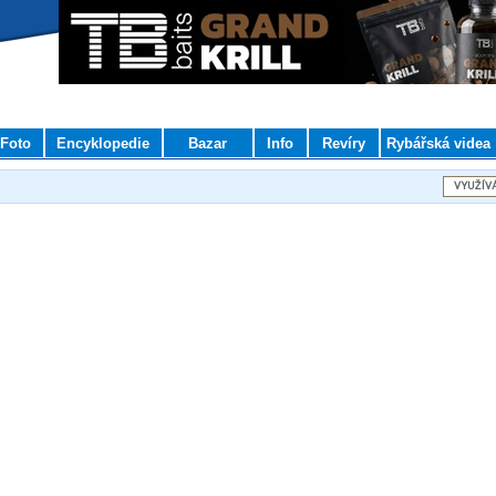
Foto
Encyklopedie
Bazar
Info
Revíry
Rybářská videa