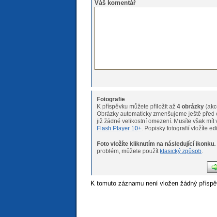
Váš komentář
Fotografie
K příspěvku můžete přiložit až
4 obrázky
(akc
Obrázky automaticky zmenšujeme ještě před o
již žádné velikostní omeze
Flash Player 10+
. Popisky fotografií vložíte e
Foto vložíte kliknutím na následující ikonku.
Pokud máte s nahráváním fotogr
problém, můžete použít
klasický způsob
.
K tomuto záznamu není vložen žádný příspě