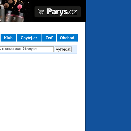
Klub
Chytej.cz
Zeď
Obchod