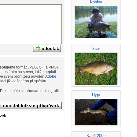
Koblov
kapr
eptujeme formát JPEG, GIF a PNG).
desláním na server, takže neplatí
ní. Musíte však mít ve svém prohlížeči povolen
Adobe
ditací již vloženého příspěvku.
afií
Dyje
vek.
Kapři 2009