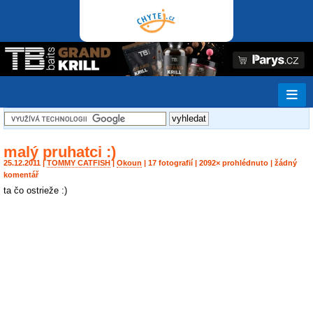
malý pruhatci :)
25.12.2011 |
TOMMY CATFISH
|
Okoun
| 17 fotografií | 2092× prohlédnuto | žádný
komentář
ta čo ostrieže :)