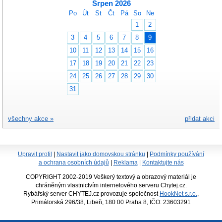
Srpen 2026
Po
Út
St
Čt
Pá
So
Ne
1
2
3
4
5
6
7
8
9
10
11
12
13
14
15
16
17
18
19
20
21
22
23
24
25
26
27
28
29
30
31
všechny akce »
přidat akci
Upravit profil
|
Nastavit jako domovskou stránku
|
Podmínky používání
a ochrana osobních údajů
|
Reklama
|
Kontaktujte nás
COPYRIGHT 2002-2019 Veškerý textový a obrazový materiál je
chráněným vlastnictvím internetového serveru Chytej.cz.
Rybářský server CHYTEJ.cz provozuje společnost
HookNet s.r.o.
,
Primátorská 296/38, Libeň, 180 00 Praha 8, IČO: 23603291