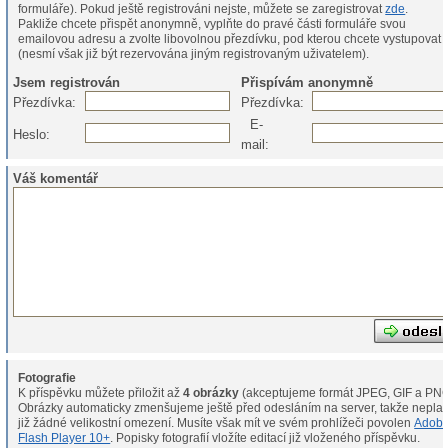
formuláře). Pokud ještě registrováni nejste, můžete se zaregistrovat
zde
.
Pakliže chcete přispět anonymně, vyplňte do pravé části formuláře svou
emailovou adresu a zvolte libovolnou přezdívku, pod kterou chcete vystupovat
(nesmí však již být rezervována jiným registrovaným uživatelem).
Jsem registrován
Přispívám anonymně
Přezdívka:
Přezdívka:
E-
Heslo:
mail:
Váš komentář
Fotografie
K příspěvku můžete přiložit až
4 obrázky
(akceptujeme formát JPEG, GIF a PNG
Obrázky automaticky zmenšujeme ještě před odesláním na server, takže neplat
již žádné velikostní omezení. Musíte však mít ve svém prohlížeči povolen
Adob
Flash Player 10+
. Popisky fotografií vložíte editací již vloženého příspěvku.