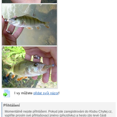
I vy můžete
přidat svůj názor
!
Přihlášení
Momentálně nejste přihlášeni. Pokud jste zaregistrováni do Klubu Chytej.cz,
vyplňte prosím své přihlašovací jméno (přezdívku) a heslo (do levé části