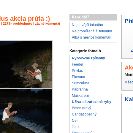
us akcia prúta :)
Kam dál?
Při
ií | 2273× prohlédnuto | žádný komentář
Nejnovější fotoalba
Nejprohlíženější fotoalba
Alba s nejvíce komentáři
Z
Kategorie fotoalb
Rybolovné způsoby
Feeder
Ak
Přívlač
Mome
Plavaná
Všec
Sumcařina
Kaprařina
Muškaření
Ka
Uživateli zařazené ryby
Bolen dravý
Candát obecný
Cejn
Jelci