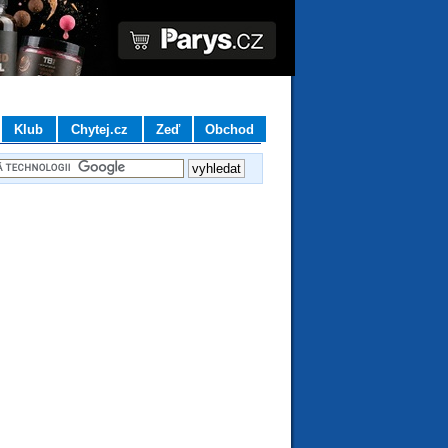
Klub
Chytej.cz
Zeď
Obchod