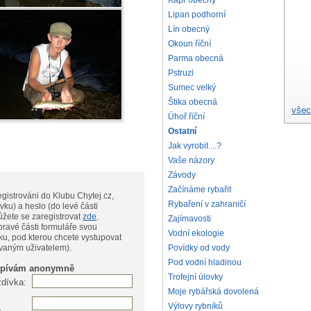
Kapr obecný
Lipan podhorní
Lín obecný
Okoun říční
Parma obecná
Pstruzi
Sumec velký
Štika obecná
všec
Úhoř říční
Ostatní
Jak vyrobit ...?
Vaše názory
Závody
Začínáme rybařit
gistrováni do Klubu Chytej.cz,
Rybaření v zahraničí
vku) a heslo (do levé části
te, můžete se zaregistrovat
zde
.
Zajímavosti
pravé části formuláře svou
Vodní ekologie
ku, pod kterou chcete vystupovat
Povídky od vody
ovaným uživatelem).
Pod vodní hladinou
spívám anonymně
Trofejní úlovky
zdívka:
Moje rybářská dovolená
Výlovy rybníků