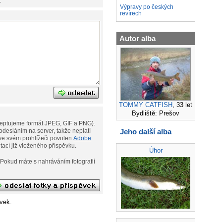
:
Výpravy po českých
revírech
Autor alba
TOMMY CATFISH
, 33 let
Bydliště: Prešov
eptujeme formát JPEG, GIF a PNG).
Jeho další alba
desláním na server, takže neplatí
ní. Musíte však mít ve svém prohlížeči povolen
Adobe
ditací již vloženého příspěvku.
Úhor
afií
vek.