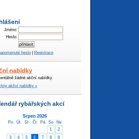
hlášení
Jméno:
Heslo:
apomenuté heslo
|
Registrace
ční nabídky
ntálně žádné akční nabídky.
hny akční nabídky »
lendář rybářských akcí
Srpen 2026
Po
Út
St
Čt
Pá
So
Ne
1
2
3
4
5
6
7
8
9