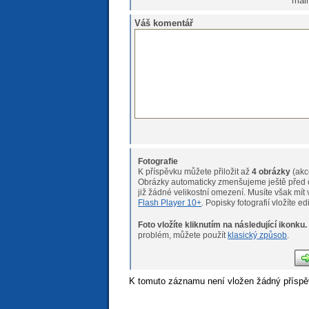
mail
Váš komentář
Fotografie
K příspěvku můžete přiložit až
4 obrázky
(akc
Obrázky automaticky zmenšujeme ještě před o
již žádné velikostní omeze
Flash Player 10+
. Popisky fotografií vložíte e
Foto vložíte kliknutím na následující ikonku.
Pokud máte s nahráváním fotogr
problém, můžete použít
klasický způsob
.
K tomuto záznamu není vložen žádný příspě