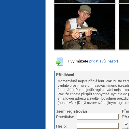
I vy můžete
přidat svůj názor
!
Přihlášení
Momentálně nejste přihlášeni. Pokud jste zare
vyplňte prosím své přihlašovací jméno (přezdí
formuláře). Pokud ještě registrováni nejs
Pakliže chcete přispět anonymně, vyplňte do 
emailovou adresu a zvolte libovolnou přezdív
(nesmí však již být rezervována jiným registr
Jsem registrován
Při
Přezdívka:
Pře
E-
Heslo: