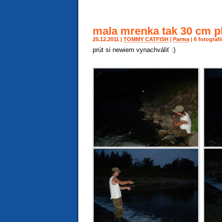
mala mrenka tak 30 cm pl
25.12.2011 |
TOMMY CATFISH
|
Parma
| 6 fotograf
prút si newiem vynachváliť :)