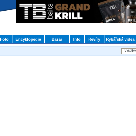
Foto
Encyklopedie
Bazar
Info
Revíry
Rybářská videa