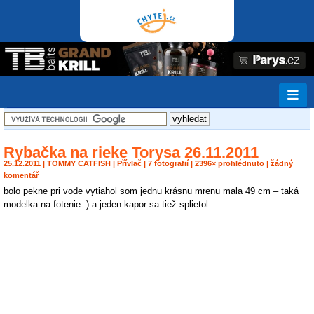
Rybačka na rieke Torysa 26.11.2011
25.12.2011 |
TOMMY CATFISH
|
Přívlač
| 7 fotografií | 2396× prohlédnuto | žádný
komentář
bolo pekne pri vode vytiahol som jednu krásnu mrenu mala 49 cm – taká
modelka na fotenie :) a jeden kapor sa tiež splietol