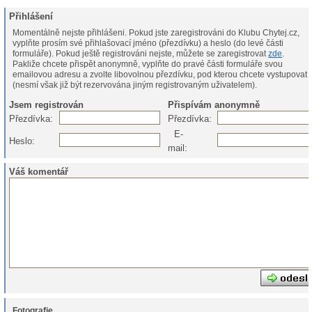
Přihlášení
Momentálně nejste přihlášeni. Pokud jste zaregistrováni do Klubu Chytej.cz,
vyplňte prosím své přihlašovací jméno (přezdívku) a heslo (do levé části
formuláře). Pokud ještě registrováni nejste, můžete se zaregistrovat
zde
.
Pakliže chcete přispět anonymně, vyplňte do pravé části formuláře svou
emailovou adresu a zvolte libovolnou přezdívku, pod kterou chcete vystupovat
(nesmí však již být rezervována jiným registrovaným uživatelem).
Jsem registrován
Přispívám anonymně
Přezdívka:
Přezdívka:
E-
Heslo:
mail:
Váš komentář
Fotografie