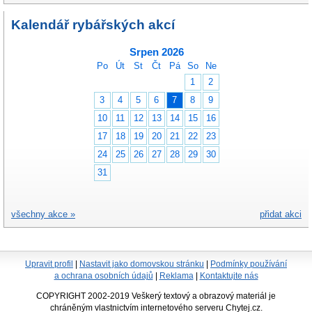
Kalendář rybářských akcí
Srpen 2026
Po
Út
St
Čt
Pá
So
Ne
1
2
3
4
5
6
7
8
9
10
11
12
13
14
15
16
17
18
19
20
21
22
23
24
25
26
27
28
29
30
31
všechny akce »
přidat akci
Upravit profil
|
Nastavit jako domovskou stránku
|
Podmínky používání
a ochrana osobních údajů
|
Reklama
|
Kontaktujte nás
COPYRIGHT 2002-2019 Veškerý textový a obrazový materiál je
chráněným vlastnictvím internetového serveru Chytej.cz.