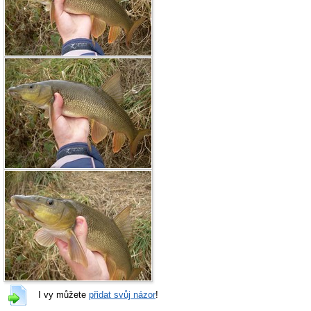
I vy můžete
přidat svůj názor
!