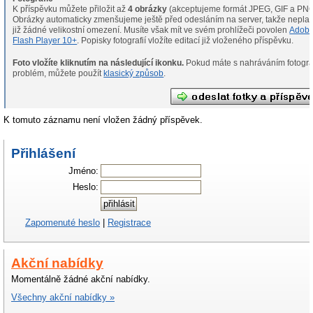
K příspěvku můžete přiložit až
4 obrázky
(akceptujeme formát JPEG, GIF a PNG
Obrázky automaticky zmenšujeme ještě před odesláním na server, takže neplat
již žádné velikostní omezení. Musíte však mít ve svém prohlížeči povolen
Adob
Flash Player 10+
. Popisky fotografií vložíte editací již vloženého příspěvku.
Foto vložíte kliknutím na následující ikonku.
Pokud máte s nahráváním fotografií
problém, můžete použít
klasický způsob
.
K tomuto záznamu není vložen žádný příspěvek.
Přihlášení
Jméno:
Heslo:
Zapomenuté heslo
|
Registrace
Akční nabídky
Momentálně žádné akční nabídky.
Všechny akční nabídky »