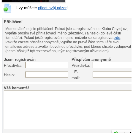
I vy můžete
přidat svůj názor
!
Přihlášení
Momentálně nejste přihlášeni. Pokud jste zaregistrováni do Klubu Chytej.cz,
vyplňte prosím své přihlašovací jméno (přezdívku) a heslo (do levé části
formuláře). Pokud ještě registrováni nejste, můžete se zaregistrovat
zde
.
Pakliže chcete přispět anonymně, vyplňte do pravé části formuláře svou
emailovou adresu a zvolte libovolnou přezdívku, pod kterou chcete vystupovat
(nesmí však již být rezervována jiným registrovaným uživatelem).
Jsem registrován
Přispívám anonymně
Přezdívka:
Přezdívka:
E-
Heslo:
mail:
Váš komentář