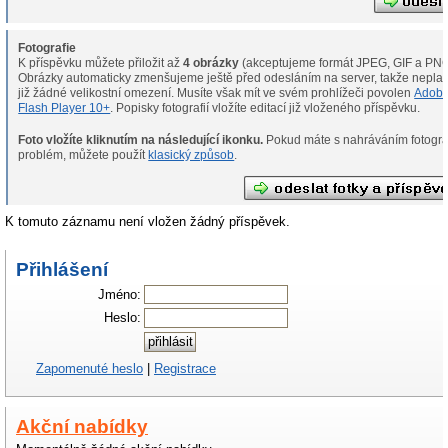
Fotografie
K příspěvku můžete přiložit až
4 obrázky
(akceptujeme formát JPEG, GIF a PNG
Obrázky automaticky zmenšujeme ještě před odesláním na server, takže neplat
již žádné velikostní omezení. Musíte však mít ve svém prohlížeči povolen
Adob
Flash Player 10+
. Popisky fotografií vložíte editací již vloženého příspěvku.
Foto vložíte kliknutím na následující ikonku.
Pokud máte s nahráváním fotografií
problém, můžete použít
klasický způsob
.
K tomuto záznamu není vložen žádný příspěvek.
Přihlášení
Jméno:
Heslo:
Zapomenuté heslo
|
Registrace
Akční nabídky