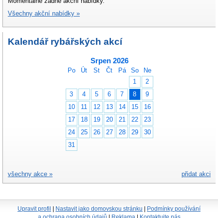
Momentálně žádné akční nabídky.
Všechny akční nabídky »
Kalendář rybářských akcí
Srpen 2026
Po
Út
St
Čt
Pá
So
Ne
1
2
3
4
5
6
7
8
9
10
11
12
13
14
15
16
17
18
19
20
21
22
23
24
25
26
27
28
29
30
31
všechny akce »
přidat akci
Upravit profil
|
Nastavit jako domovskou stránku
|
Podmínky používání
a ochrana osobních údajů
|
Reklama
|
Kontaktujte nás