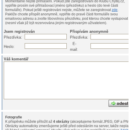
Momentálně nejste přihlášeni. Pokud jste zaregistrováni do Klubu Chytej.cz,
vyplňte prosím své přihlašovací jméno (přezdívku) a heslo (do levé části
formuláře). Pokud ještě registrováni nejste, můžete se zaregistrovat
zde
.
Pakliže chcete přispět anonymně, vyplňte do pravé části formuláře svou
emailovou adresu a zvolte libovolnou přezdívku, pod kterou chcete vystupovat
(nesmí však již být rezervována jiným registrovaným uživatelem).
Jsem registrován
Přispívám anonymně
Přezdívka:
Přezdívka:
E-
Heslo:
mail:
Váš komentář
Fotografie
K příspěvku můžete přiložit až
4 obrázky
(akceptujeme formát JPEG, GIF a PNG
Obrázky automaticky zmenšujeme ještě před odesláním na server, takže neplat