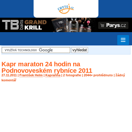
Kapr maraton 24 hodin na
Podnovoveském rybníce 2011
27.11.2011 |
František Helm
|
Kaprařina
| 2 fotografie | 2044× prohlédnuto | žádný
komentář