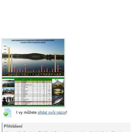
I vy můžete
přidat svůj názor
!
Přihlášení