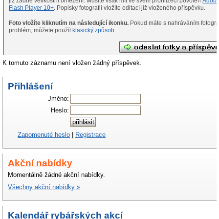
již žádné velikostní omezení. Musíte však mít ve svém prohlížeči povolen
Adob
Flash Player 10+
. Popisky fotografií vložíte editací již vloženého příspěvku.
Foto vložíte kliknutím na následující ikonku.
Pokud máte s nahráváním fotografií
problém, můžete použít
klasický způsob
.
K tomuto záznamu není vložen žádný příspěvek.
Přihlášení
Jméno:
Heslo:
Zapomenuté heslo
|
Registrace
Akční nabídky
Momentálně žádné akční nabídky.
Všechny akční nabídky »
Kalendář rybářských akcí