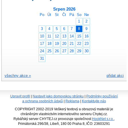
Srpen 2026
Po
Út
St
Čt
Pá
So
Ne
1
2
3
4
5
6
7
8
9
10
11
12
13
14
15
16
17
18
19
20
21
22
23
24
25
26
27
28
29
30
31
všechny akce »
přidat akci
Upravit profil
|
Nastavit jako domovskou stránku
|
Podmínky používání
a ochrana osobních údajů
|
Reklama
|
Kontaktujte nás
COPYRIGHT 2002-2019 Veškerý textový a obrazový materiál je
chráněným vlastnictvím internetového serveru Chytej.cz.
Rybářský server CHYTEJ.cz provozuje společnost
HookNet s.r.o.
,
Primátorská 296/38, Libeň, 180 00 Praha 8, IČO: 23603291