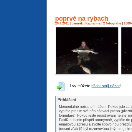
poprvé na rybach
26.9.2011 |
čamrák
|
Kaprařina
| 2 fotografie | 188
I vy můžete
přidat svůj názor
!
Přihlášení
Momentálně nejste přihlášeni. Pokud jste zare
vyplňte prosím své přihlašovací jméno (přezdí
formuláře). Pokud ještě registrováni nejs
Pakliže chcete přispět anonymně, vyplňte do 
emailovou adresu a zvolte libovolnou přezdív
(nesmí však již být rezervována jiným registr