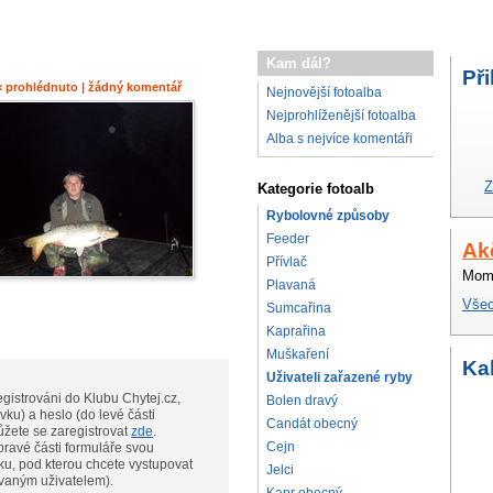
Kam dál?
Při
9× prohlédnuto | žádný komentář
Nejnovější fotoalba
Nejprohlíženější fotoalba
Alba s nejvíce komentáři
Z
Kategorie fotoalb
Rybolovné způsoby
Feeder
Ak
Přívlač
Mome
Plavaná
Všec
Sumcařina
Kaprařina
Muškaření
Ka
Uživateli zařazené ryby
gistrováni do Klubu Chytej.cz,
Bolen dravý
vku) a heslo (do levé části
Candát obecný
te, můžete se zaregistrovat
zde
.
Cejn
pravé části formuláře svou
ku, pod kterou chcete vystupovat
Jelci
ovaným uživatelem).