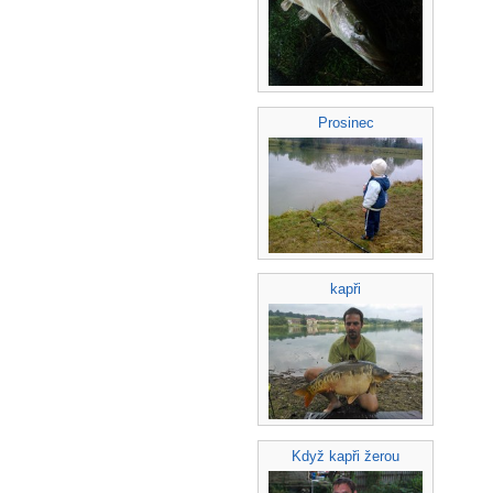
Prosinec
kapři
Když kapři žerou