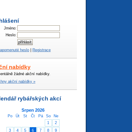
hlášení
Jméno:
Heslo:
apomenuté heslo
|
Registrace
ční nabídky
ntálně žádné akční nabídky.
hny akční nabídky »
lendář rybářských akcí
Srpen 2026
Po
Út
St
Čt
Pá
So
Ne
1
2
3
4
5
6
7
8
9