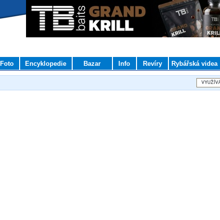
Foto
Encyklopedie
Bazar
Info
Revíry
Rybářská videa