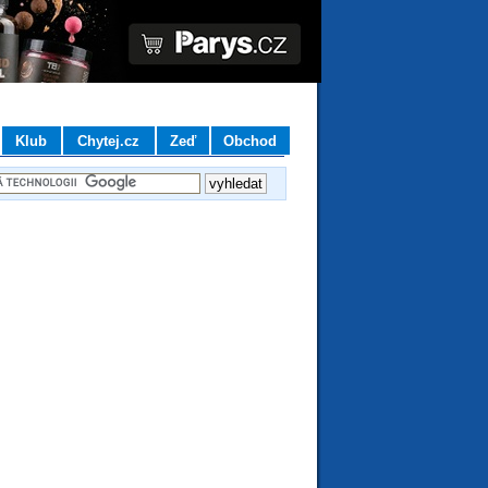
Klub
Chytej.cz
Zeď
Obchod