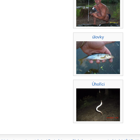
úlovky
Úhoříci