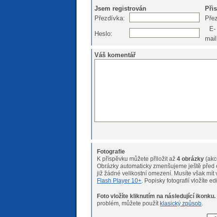
Jsem registrován
Při
Přezdívka:
Pře
E-
Heslo:
mail
Váš komentář
Fotografie
K příspěvku můžete přiložit až
4 obrázky
(akc
Obrázky automaticky zmenšujeme ještě před o
již žádné velikostní omeze
Flash Player 10+
. Popisky fotografií vložíte e
Foto vložíte kliknutím na následující ikonku.
Pokud máte s nahráváním fotogr
problém, můžete použít
klasický způsob
.