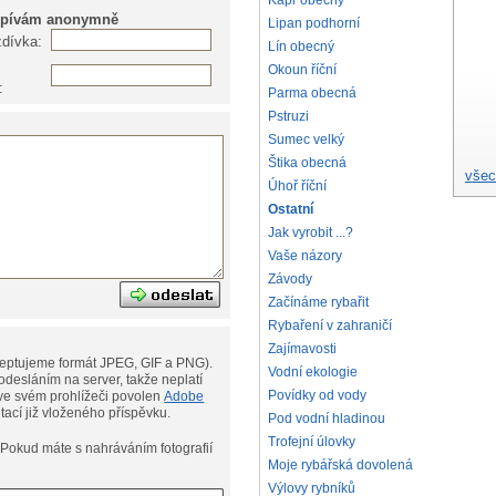
Kapr obecný
spívám anonymně
Lipan podhorní
zdívka:
Lín obecný
Okoun říční
:
Parma obecná
Pstruzi
Sumec velký
Štika obecná
všec
Úhoř říční
Ostatní
Jak vyrobit ...?
Vaše názory
Závody
Začínáme rybařit
Rybaření v zahraničí
Zajímavosti
eptujeme formát JPEG, GIF a PNG).
Vodní ekologie
desláním na server, takže neplatí
Povídky od vody
ní. Musíte však mít ve svém prohlížeči povolen
Adobe
ditací již vloženého příspěvku.
Pod vodní hladinou
Trofejní úlovky
afií
Moje rybářská dovolená
Výlovy rybníků