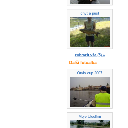
chyt a pust
zobrazit vše (5)
»
Další fotoalba
Orvis cup 2007
Moje Uloofkiii