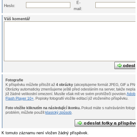
E-
Heslo:
mail:
Váš komentář
Fotografie
K příspěvku můžete přiložit až
4 obrázky
(akceptujeme formát JPEG, GIF a PNG
Obrázky automaticky zmenšujeme ještě před odesláním na server, takže neplat
již žádné velikostní omezení. Musíte však mít ve svém prohlížeči povolen
Adob
Flash Player 10+
. Popisky fotografií vložíte editací již vloženého příspěvku.
Foto vložíte kliknutím na následující ikonku.
Pokud máte s nahráváním fotografií
problém, můžete použít
klasický způsob
.
K tomuto záznamu není vložen žádný příspěvek.