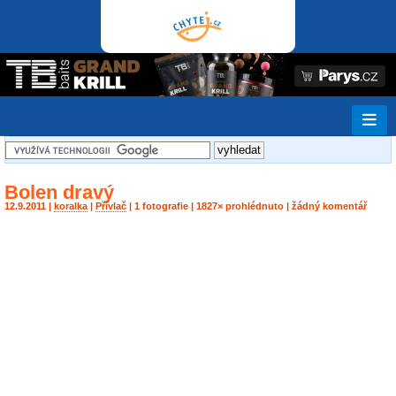
Bolen dravý
12.9.2011 |
koralka
|
Přívlač
| 1 fotografie | 1827× prohlédnuto | žádný komentář