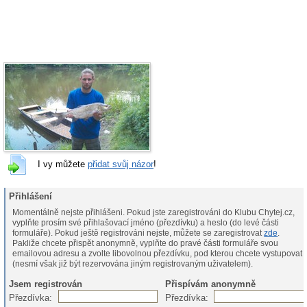
I vy můžete
přidat svůj názor
!
Přihlášení
Momentálně nejste přihlášeni. Pokud jste zaregistrováni do Klubu Chytej.cz,
vyplňte prosím své přihlašovací jméno (přezdívku) a heslo (do levé části
formuláře). Pokud ještě registrováni nejste, můžete se zaregistrovat
zde
.
Pakliže chcete přispět anonymně, vyplňte do pravé části formuláře svou
emailovou adresu a zvolte libovolnou přezdívku, pod kterou chcete vystupovat
(nesmí však již být rezervována jiným registrovaným uživatelem).
Jsem registrován
Přispívám anonymně
Přezdívka:
Přezdívka: