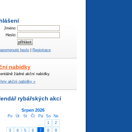
hlášení
Jméno:
Heslo:
apomenuté heslo
|
Registrace
ční nabídky
ntálně žádné akční nabídky.
hny akční nabídky »
lendář rybářských akcí
Srpen 2026
Po
Út
St
Čt
Pá
So
Ne
1
2
3
4
5
6
7
8
9