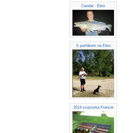
Candát - Ebro
S parťákem na Ebru
2014 svazovka Francie