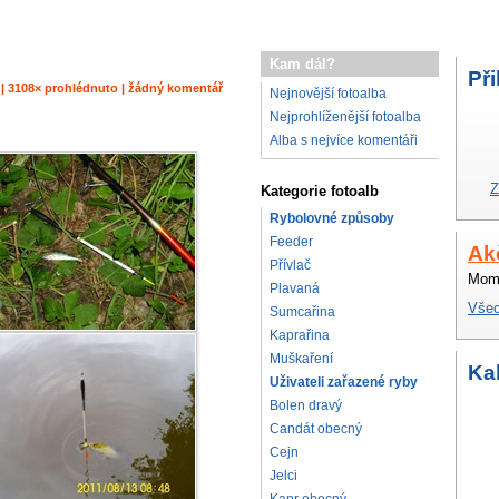
Kam dál?
Při
e | 3108× prohlédnuto | žádný komentář
Nejnovější fotoalba
Nejprohlíženější fotoalba
Alba s nejvíce komentáři
Z
Kategorie fotoalb
Rybolovné způsoby
Feeder
Ak
Přívlač
Mome
Plavaná
Všec
Sumcařina
Kaprařina
Muškaření
Ka
Uživateli zařazené ryby
Bolen dravý
Candát obecný
Cejn
Jelci