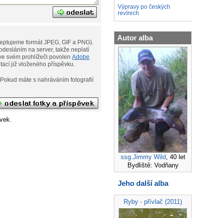
Výpravy po českých
revírech
Autor alba
eptujeme formát JPEG, GIF a PNG).
desláním na server, takže neplatí
ní. Musíte však mít ve svém prohlížeči povolen
Adobe
ditací již vloženého příspěvku.
afií
vek.
ssg.Jimmy Wild
, 40 let
Bydliště: Vodňany
Jeho další alba
Ryby - přívlač (2011)