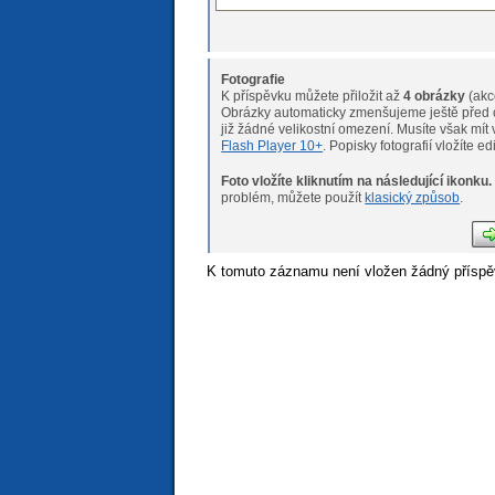
Fotografie
K příspěvku můžete přiložit až
4 obrázky
(akc
Obrázky automaticky zmenšujeme ještě před o
již žádné velikostní omeze
Flash Player 10+
. Popisky fotografií vložíte e
Foto vložíte kliknutím na následující ikonku.
Pokud máte s nahráváním fotogr
problém, můžete použít
klasický způsob
.
K tomuto záznamu není vložen žádný příspě