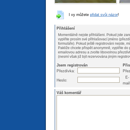
I vy můžete
přidat svůj názor
!
Přihlášení
Momentálně nejste přihlášeni. Pokud jste zare
vyplňte prosím své přihlašovací jméno (přezdí
formuláře). Pokud ještě registrováni nejs
Pakliže chcete přispět anonymně, vyplňte do 
emailovou adresu a zvolte libovolnou přezdív
(nesmí však již být rezervována jiným registr
Jsem registrován
Při
Přezdívka:
Pře
E-
Heslo:
mail
Váš komentář