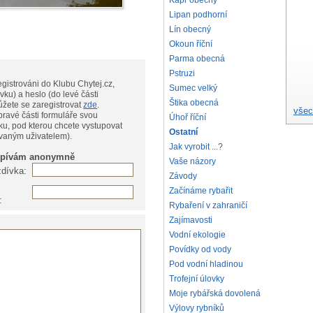
Kapr obecný
Lipan podhorní
Lín obecný
Okoun říční
Parma obecná
Pstruzi
gistrováni do Klubu Chytej.cz,
Sumec velký
vku) a heslo (do levé části
Štika obecná
te, můžete se zaregistrovat
zde
.
všec
pravé části formuláře svou
Úhoř říční
ku, pod kterou chcete vystupovat
Ostatní
ovaným uživatelem).
Jak vyrobit ...?
spívám anonymně
Vaše názory
zdívka:
Závody
Začínáme rybařit
:
Rybaření v zahraničí
Zajímavosti
Vodní ekologie
Povídky od vody
Pod vodní hladinou
Trofejní úlovky
Moje rybářská dovolená
Výlovy rybníků