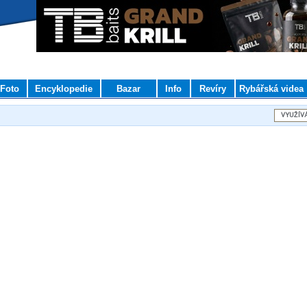
Foto
Encyklopedie
Bazar
Info
Revíry
Rybářská videa