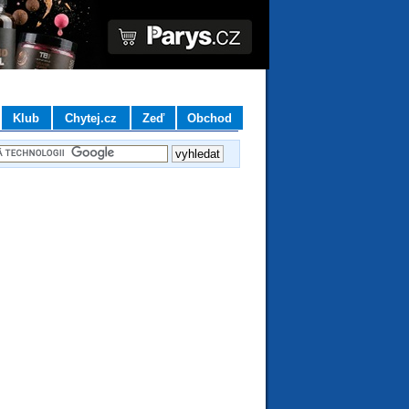
Klub
Chytej.cz
Zeď
Obchod