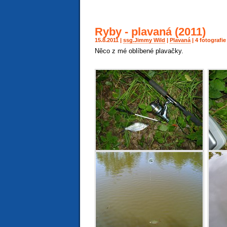
Ryby - plavaná (2011)
15.8.2011 |
ssg.Jimmy Wild
|
Plavaná
| 4 fotografi
Něco z mé oblíbené plavačky.