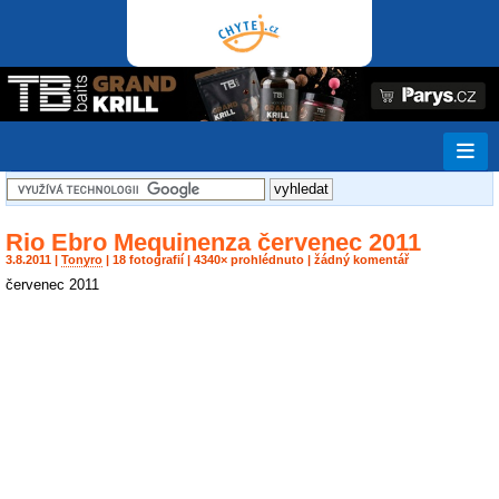
Rio Ebro Mequinenza červenec 2011
3.8.2011 |
Tonyro
| 18 fotografií | 4340× prohlédnuto | žádný komentář
červenec 2011