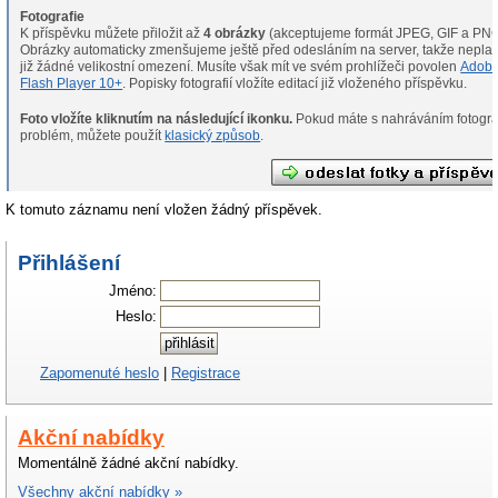
Fotografie
K příspěvku můžete přiložit až
4 obrázky
(akceptujeme formát JPEG, GIF a PNG
Obrázky automaticky zmenšujeme ještě před odesláním na server, takže neplat
již žádné velikostní omezení. Musíte však mít ve svém prohlížeči povolen
Adob
Flash Player 10+
. Popisky fotografií vložíte editací již vloženého příspěvku.
Foto vložíte kliknutím na následující ikonku.
Pokud máte s nahráváním fotografií
problém, můžete použít
klasický způsob
.
K tomuto záznamu není vložen žádný příspěvek.
Přihlášení
Jméno:
Heslo:
Zapomenuté heslo
|
Registrace
Akční nabídky
Momentálně žádné akční nabídky.
Všechny akční nabídky »