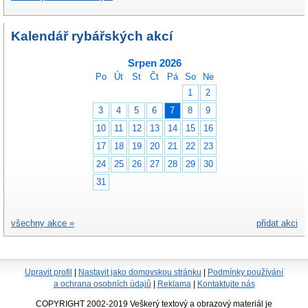
Kalendář rybářských akcí
Srpen 2026
Po
Út
St
Čt
Pá
So
Ne
1
2
3
4
5
6
7
8
9
10
11
12
13
14
15
16
17
18
19
20
21
22
23
24
25
26
27
28
29
30
31
všechny akce »
přidat akci
Upravit profil
|
Nastavit jako domovskou stránku
|
Podmínky používání
a ochrana osobních údajů
|
Reklama
|
Kontaktujte nás
COPYRIGHT 2002-2019 Veškerý textový a obrazový materiál je