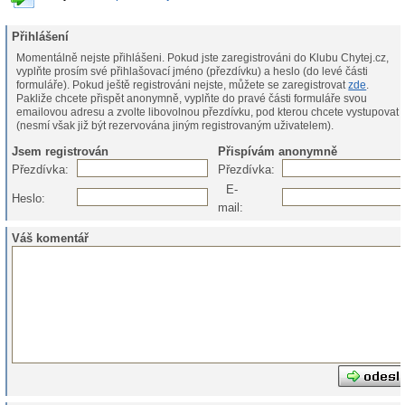
Přihlášení
Momentálně nejste přihlášeni. Pokud jste zaregistrováni do Klubu Chytej.cz,
vyplňte prosím své přihlašovací jméno (přezdívku) a heslo (do levé části
formuláře). Pokud ještě registrováni nejste, můžete se zaregistrovat
zde
.
Pakliže chcete přispět anonymně, vyplňte do pravé části formuláře svou
emailovou adresu a zvolte libovolnou přezdívku, pod kterou chcete vystupovat
(nesmí však již být rezervována jiným registrovaným uživatelem).
Jsem registrován
Přispívám anonymně
Přezdívka:
Přezdívka:
E-
Heslo:
mail:
Váš komentář