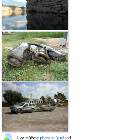
I vy můžete
přidat svůj názor
!