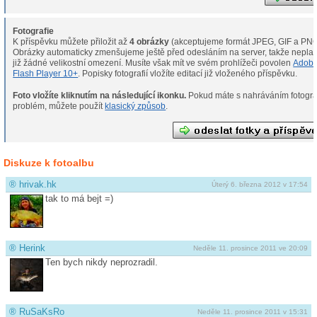
Fotografie
K příspěvku můžete přiložit až
4 obrázky
(akceptujeme formát JPEG, GIF a PNG
Obrázky automaticky zmenšujeme ještě před odesláním na server, takže neplat
již žádné velikostní omezení. Musíte však mít ve svém prohlížeči povolen
Adob
Flash Player 10+
. Popisky fotografií vložíte editací již vloženého příspěvku.
Foto vložíte kliknutím na následující ikonku.
Pokud máte s nahráváním fotografií
problém, můžete použít
klasický způsob
.
Diskuze k fotoalbu
®
hrivak.hk
Úterý 6. března 2012 v 17:54
tak to má bejt =)
®
Herink
Neděle 11. prosince 2011 ve 20:09
Ten bych nikdy neprozradil.
®
RuSaKsRo
Neděle 11. prosince 2011 v 15:31