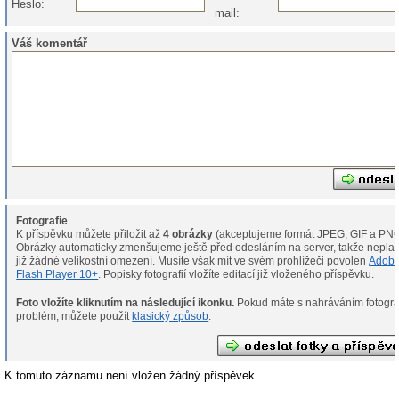
Heslo:
mail:
Váš komentář
Fotografie
K příspěvku můžete přiložit až
4 obrázky
(akceptujeme formát JPEG, GIF a PNG
Obrázky automaticky zmenšujeme ještě před odesláním na server, takže neplat
již žádné velikostní omezení. Musíte však mít ve svém prohlížeči povolen
Adob
Flash Player 10+
. Popisky fotografií vložíte editací již vloženého příspěvku.
Foto vložíte kliknutím na následující ikonku.
Pokud máte s nahráváním fotografií
problém, můžete použít
klasický způsob
.
K tomuto záznamu není vložen žádný příspěvek.