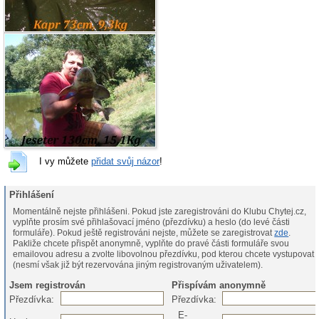
I vy můžete
přidat svůj názor
!
Přihlášení
Momentálně nejste přihlášeni. Pokud jste zaregistrováni do Klubu Chytej.cz,
vyplňte prosím své přihlašovací jméno (přezdívku) a heslo (do levé části
formuláře). Pokud ještě registrováni nejste, můžete se zaregistrovat
zde
.
Pakliže chcete přispět anonymně, vyplňte do pravé části formuláře svou
emailovou adresu a zvolte libovolnou přezdívku, pod kterou chcete vystupovat
(nesmí však již být rezervována jiným registrovaným uživatelem).
Jsem registrován
Přispívám anonymně
Přezdívka:
Přezdívka:
E-