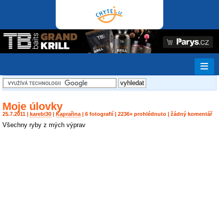
Moje úlovky
25.7.2011 |
karebi30
|
Kaprařina
| 6 fotografií | 2236× prohlédnuto | žádný komentář
Všechny ryby z mých výprav