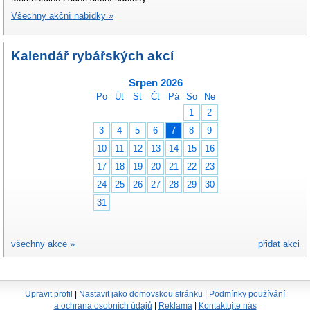
Všechny akční nabídky »
Kalendář rybářských akcí
Srpen 2026
Po
Út
St
Čt
Pá
So
Ne
1
2
3
4
5
6
7
8
9
10
11
12
13
14
15
16
17
18
19
20
21
22
23
24
25
26
27
28
29
30
31
všechny akce »
přidat akci
Upravit profil
|
Nastavit jako domovskou stránku
|
Podmínky používání
a ochrana osobních údajů
|
Reklama
|
Kontaktujte nás