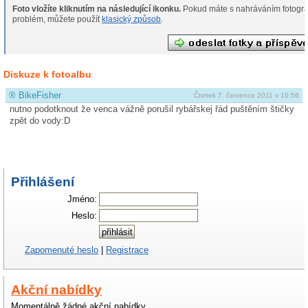
Foto vložíte kliknutím na následující ikonku.
Pokud máte s nahráváním fotografií
problém, můžete použít
klasický způsob
.
Diskuze k fotoalbu
®
BikeFisher
Čtvrtek 7. července 2011 v 10:56
nutno podotknout že venca vážně porušil rybářskej řád puštěním štičky
zpět do vody:D
Přihlášení
Jméno:
Heslo:
Zapomenuté heslo
|
Registrace
Akční nabídky
Momentálně žádné akční nabídky.