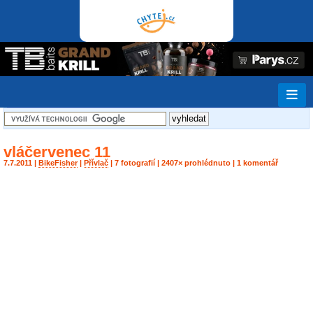
vláčervenec 11
7.7.2011 |
BikeFisher
|
Přívlač
| 7 fotografií | 2407× prohlédnuto | 1 komentář