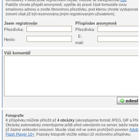
formuláře). Pokud ještě registrováni nejste, můžete se zaregistrovat
zde
.
Pakliže chcete přispět anonymně, vyplňte do pravé části formuláře svou
emailovou adresu a zvolte libovolnou přezdívku, pod kterou chcete vystupovat
(nesmí však již být rezervována jiným registrovaným uživatelem).
Jsem registrován
Přispívám anonymně
Přezdívka:
Přezdívka:
E-
Heslo:
mail:
Váš komentář
Fotografie
K příspěvku můžete přiložit až
4 obrázky
(akceptujeme formát JPEG, GIF a PNG
Obrázky automaticky zmenšujeme ještě před odesláním na server, takže neplat
již žádné velikostní omezení. Musíte však mít ve svém prohlížeči povolen
Adob
Flash Player 10+
. Popisky fotografií vložíte editací již vloženého příspěvku.