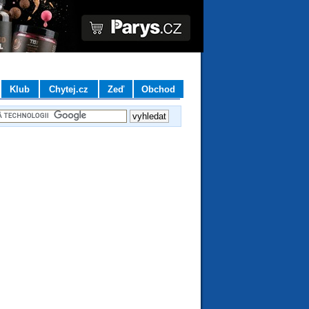
Klub
Chytej.cz
Zeď
Obchod