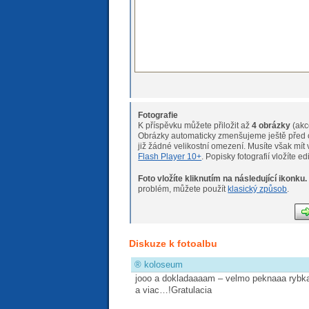
Fotografie
K příspěvku můžete přiložit až
4 obrázky
(akc
Obrázky automaticky zmenšujeme ještě před o
již žádné velikostní omeze
Flash Player 10+
. Popisky fotografií vložíte e
Foto vložíte kliknutím na následující ikonku.
Pokud máte s nahráváním fotogr
problém, můžete použít
klasický způsob
.
Diskuze k fotoalbu
®
koloseum
jooo a dokladaaaam – velmo peknaaa rybka
a viac…!Gratulacia