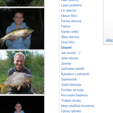
Kapr obecný
Lipan podhorní
Lín obecný
Okoun říční
Parma obecná
Pstruzi
Sumec velký
Štika obecná
všec
Úhoř říční
Ostatní
Jak vyrobit ...?
Vaše názory
Závody
Začínáme rybařit
Rybaření v zahraničí
Zajímavosti
Vodní ekologie
Povídky od vody
Pod vodní hladinou
Trofejní úlovky
Moje rybářská dovolená
Výlovy rybníků