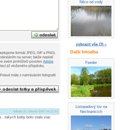
Něco od vody
zobrazit vše (3)
»
Další fotoalba
eptujeme formát JPEG, GIF a PNG).
desláním na server, takže neplatí
ní. Musíte však mít ve svém prohlížeči povolen
Adobe
Feeder
ditací již vloženého příspěvku.
afií
Listopadový lov na
Nechranicích
Středa 21. března 2007 ve 21:02
…takych keby bolo stale viac