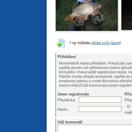
I vy můžete
přidat svůj názor
!
Přihlášení
Momentálně nejste přihlášeni. Pokud jste zare
vyplňte prosím své přihlašovací jméno (přezdí
formuláře). Pokud ještě registrováni nejs
Pakliže chcete přispět anonymně, vyplňte do 
emailovou adresu a zvolte libovolnou přezdív
(nesmí však již být rezervována jiným registr
Jsem registrován
Při
Přezdívka:
Pře
E-
Heslo:
mail
Váš komentář