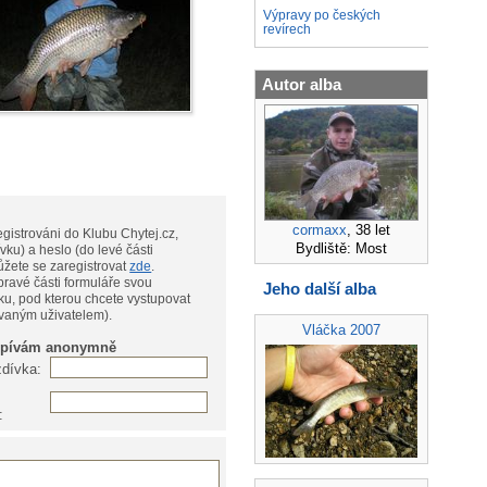
Výpravy po českých
revírech
Autor alba
cormaxx
, 38 let
gistrováni do Klubu Chytej.cz,
Bydliště: Most
vku) a heslo (do levé části
te, můžete se zaregistrovat
zde
.
pravé části formuláře svou
Jeho další alba
ku, pod kterou chcete vystupovat
ovaným uživatelem).
Vláčka 2007
spívám anonymně
zdívka:
: