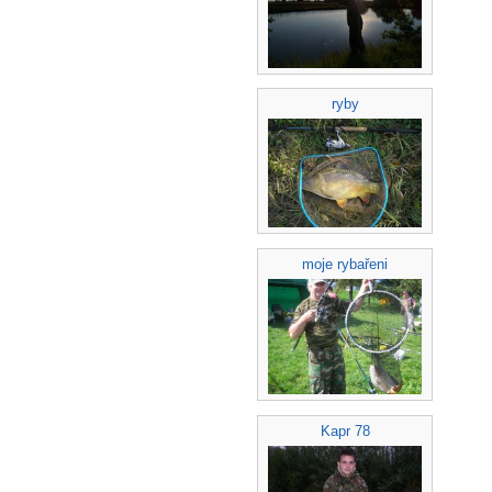
ryby
moje rybařeni
Kapr 78