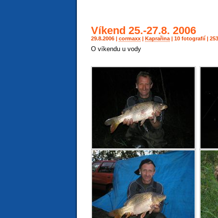
Víkend 25.-27.8. 2006
29.8.2006 |
cormaxx
|
Kaprařina
| 10 fotografií | 
O víkendu u vody