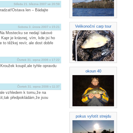
Středa 21. března 2007 ve 20:59
adzat!Ostava len – Bádajte
Velikonoční carp tour
Sobota 3. února 2007 v 15:21
 Na Mostecku se nedají takové
 Kapr je krásnej, vím, kde jsi ho
 to těžkej revír, ale dost dobře
Čtvrtek 31. srpna 2006 v 17:22
 Kroužek koupil,ale tyhle opravdu
okoun 40
Čtvrtek 31. srpna 2006 v 11:37
,ale vzhledem k tomu,že na
tit,tak předpokládám,že jsou
pokus vyfotít strejdu