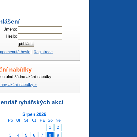
hlášení
Jméno:
Heslo:
apomenuté heslo
|
Registrace
ční nabídky
ntálně žádné akční nabídky.
hny akční nabídky »
lendář rybářských akcí
Srpen 2026
Po
Út
St
Čt
Pá
So
Ne
1
2
3
4
5
6
7
8
9