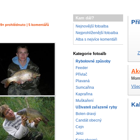
Kam dál?
Při
2539× prohlédnuto | 5 komentářů
Nejnovější fotoalba
Nejprohlíženější fotoalba
Alba s nejvíce komentáři
Z
Kategorie fotoalb
Rybolovné způsoby
Feeder
Ak
Přívlač
Mome
Plavaná
Všec
Sumcařina
Kaprařina
Muškaření
Ka
Uživateli zařazené ryby
Bolen dravý
Candát obecný
Cejn
Jelci