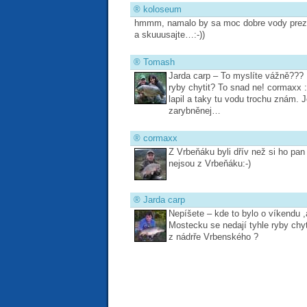
®
koloseum
hmmm, namalo by sa moc dobre vody prezr
a skuuusajte…:-))
®
Tomash
Jarda carp – To myslíte vážně???
ryby chytit? To snad ne! cormaxx :
lapil a taky tu vodu trochu znám. Je
zarybněnej…
®
cormaxx
Z Vrbeňáku byli dřív než si ho pan
nejsou z Vrbeňáku:-)
®
Jarda carp
Nepíšete – kde to bylo o víkendu 
Mostecku se nedají tyhle ryby chy
z nádrře Vrbenského ?