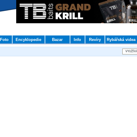
Foto
Encyklopedie
Bazar
Info
Revíry
Rybářská videa