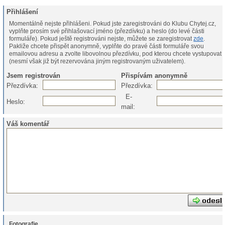
Přihlášení
Momentálně nejste přihlášeni. Pokud jste zaregistrováni do Klubu Chytej.cz,
vyplňte prosím své přihlašovací jméno (přezdívku) a heslo (do levé části
formuláře). Pokud ještě registrováni nejste, můžete se zaregistrovat
zde
.
Pakliže chcete přispět anonymně, vyplňte do pravé části formuláře svou
emailovou adresu a zvolte libovolnou přezdívku, pod kterou chcete vystupovat
(nesmí však již být rezervována jiným registrovaným uživatelem).
Jsem registrován
Přispívám anonymně
Přezdívka:
Přezdívka:
E-
Heslo:
mail:
Váš komentář
Fotografie