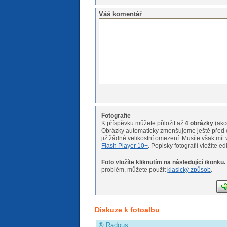
Váš komentář
Fotografie
K příspěvku můžete přiložit až
4 obrázky
(akc
Obrázky automaticky zmenšujeme ještě před o
již žádné velikostní omeze
Flash Player 10+
. Popisky fotografií vložíte e
Foto vložíte kliknutím na následující ikonku.
Pokud máte s nahráváním fotogr
problém, můžete použít
klasický způsob
.
Diskuze k fotoalbu
®
Radous