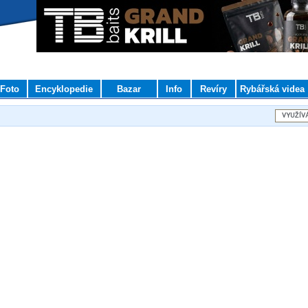
Foto
Encyklopedie
Bazar
Info
Revíry
Rybářská videa