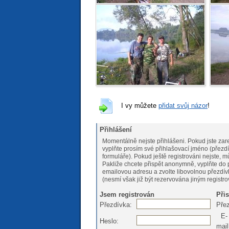
I vy můžete
přidat svůj názor
!
Přihlášení
Momentálně nejste přihlášeni. Pokud jste zare
vyplňte prosím své přihlašovací jméno (přezdí
formuláře). Pokud ještě registrováni nejs
Pakliže chcete přispět anonymně, vyplňte do 
emailovou adresu a zvolte libovolnou přezdív
(nesmí však již být rezervována jiným registr
Jsem registrován
Při
Přezdívka:
Pře
E-
Heslo:
mail