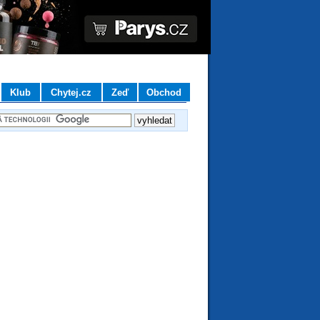
Klub
Chytej.cz
Zeď
Obchod