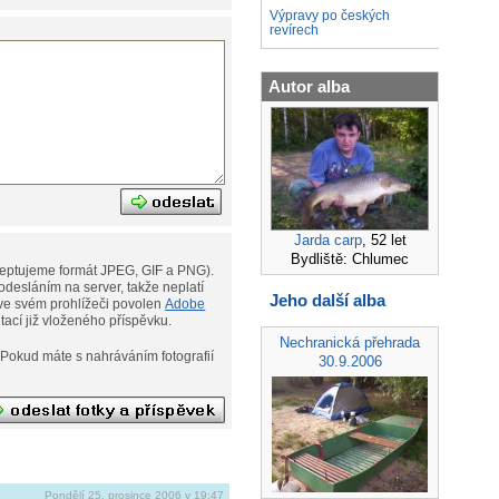
Výpravy po českých
revírech
Autor alba
Jarda carp
, 52 let
Bydliště: Chlumec
eptujeme formát JPEG, GIF a PNG).
desláním na server, takže neplatí
Jeho další alba
ní. Musíte však mít ve svém prohlížeči povolen
Adobe
ditací již vloženého příspěvku.
Nechranická přehrada
afií
30.9.2006
Pondělí 25. prosince 2006 v 19:47