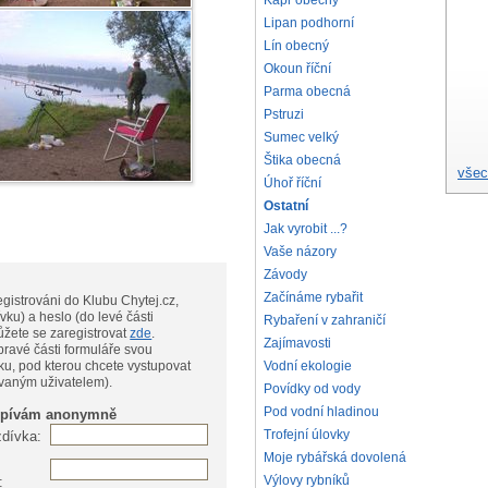
Kapr obecný
Lipan podhorní
Lín obecný
Okoun říční
Parma obecná
Pstruzi
Sumec velký
Štika obecná
všec
Úhoř říční
Ostatní
Jak vyrobit ...?
Vaše názory
Závody
Začínáme rybařit
gistrováni do Klubu Chytej.cz,
vku) a heslo (do levé části
Rybaření v zahraničí
te, můžete se zaregistrovat
zde
.
Zajímavosti
pravé části formuláře svou
Vodní ekologie
ku, pod kterou chcete vystupovat
ovaným uživatelem).
Povídky od vody
Pod vodní hladinou
spívám anonymně
Trofejní úlovky
zdívka:
Moje rybářská dovolená
Výlovy rybníků
: