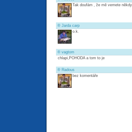
Tak doufám , že mě vemete někdy
®
Jarda carp
o.k.
®
vagtom
chlapi,POHODA a tom to je
®
Radous
bez komentáře