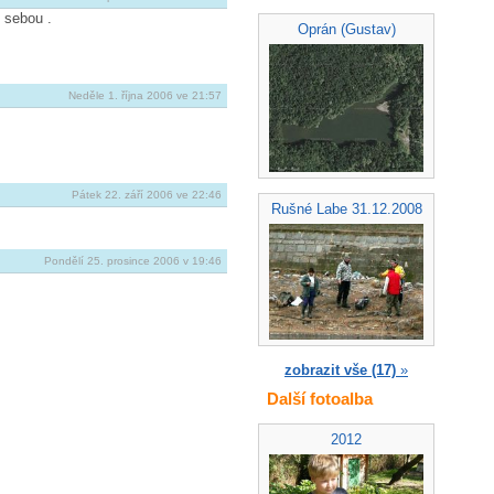
 sebou .
Oprán (Gustav)
Neděle 1. října 2006 ve 21:57
Pátek 22. září 2006 ve 22:46
Rušné Labe 31.12.2008
Pondělí 25. prosince 2006 v 19:46
zobrazit vše (17)
»
Další fotoalba
2012