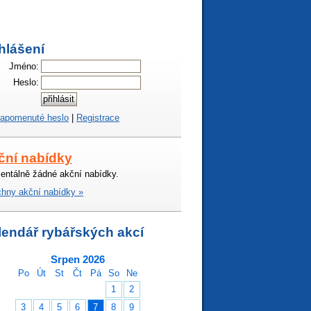
hlášení
Jméno:
Heslo:
apomenuté heslo
|
Registrace
ční nabídky
ntálně žádné akční nabídky.
hny akční nabídky »
lendář rybářských akcí
Srpen 2026
Po
Út
St
Čt
Pá
So
Ne
1
2
3
4
5
6
7
8
9