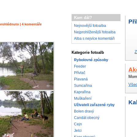
Kam dál?
Při
× prohlédnuto | 4 komentáře
Nejnovější fotoalba
Nejprohlíženější fotoalba
Alba s nejvíce komentáři
Z
Kategorie fotoalb
Rybolovné způsoby
Feeder
Ak
Přívlač
Mome
Plavaná
Všec
Sumcařina
Kaprařina
Muškaření
Ka
Uživateli zařazené ryby
Bolen dravý
Candát obecný
Cejn
Jelci