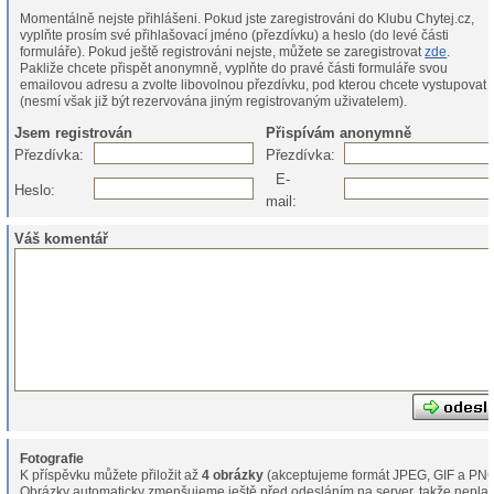
Momentálně nejste přihlášeni. Pokud jste zaregistrováni do Klubu Chytej.cz,
vyplňte prosím své přihlašovací jméno (přezdívku) a heslo (do levé části
formuláře). Pokud ještě registrováni nejste, můžete se zaregistrovat
zde
.
Pakliže chcete přispět anonymně, vyplňte do pravé části formuláře svou
emailovou adresu a zvolte libovolnou přezdívku, pod kterou chcete vystupovat
(nesmí však již být rezervována jiným registrovaným uživatelem).
Jsem registrován
Přispívám anonymně
Přezdívka:
Přezdívka:
E-
Heslo:
mail:
Váš komentář
Fotografie
K příspěvku můžete přiložit až
4 obrázky
(akceptujeme formát JPEG, GIF a PNG
Obrázky automaticky zmenšujeme ještě před odesláním na server, takže neplat