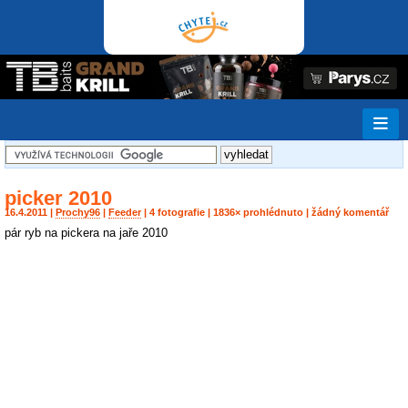
picker 2010
16.4.2011 |
Prochy96
|
Feeder
| 4 fotografie | 1836× prohlédnuto | žádný komentář
pár ryb na pickera na jaře 2010