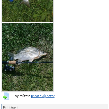
I vy můžete
přidat svůj názor
!
Přihlášení