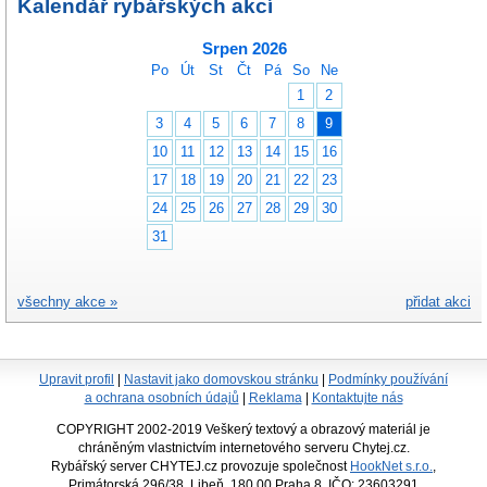
Kalendář rybářských akcí
Srpen 2026
Po
Út
St
Čt
Pá
So
Ne
1
2
3
4
5
6
7
8
9
10
11
12
13
14
15
16
17
18
19
20
21
22
23
24
25
26
27
28
29
30
31
všechny akce »
přidat akci
Upravit profil
|
Nastavit jako domovskou stránku
|
Podmínky používání
a ochrana osobních údajů
|
Reklama
|
Kontaktujte nás
COPYRIGHT 2002-2019 Veškerý textový a obrazový materiál je
chráněným vlastnictvím internetového serveru Chytej.cz.
Rybářský server CHYTEJ.cz provozuje společnost
HookNet s.r.o.
,
Primátorská 296/38, Libeň, 180 00 Praha 8, IČO: 23603291