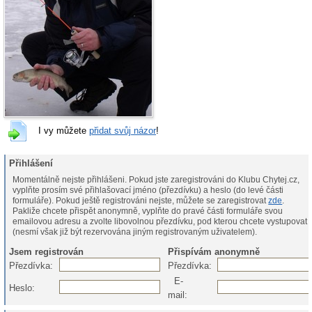
I vy můžete
přidat svůj názor
!
Přihlášení
Momentálně nejste přihlášeni. Pokud jste zaregistrováni do Klubu Chytej.cz,
vyplňte prosím své přihlašovací jméno (přezdívku) a heslo (do levé části
formuláře). Pokud ještě registrováni nejste, můžete se zaregistrovat
zde
.
Pakliže chcete přispět anonymně, vyplňte do pravé části formuláře svou
emailovou adresu a zvolte libovolnou přezdívku, pod kterou chcete vystupovat
(nesmí však již být rezervována jiným registrovaným uživatelem).
Jsem registrován
Přispívám anonymně
Přezdívka:
Přezdívka:
E-
Heslo:
mail: