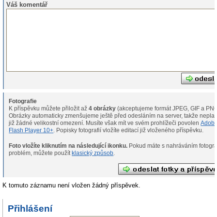
Váš komentář
Fotografie
K příspěvku můžete přiložit až
4 obrázky
(akceptujeme formát JPEG, GIF a PNG
Obrázky automaticky zmenšujeme ještě před odesláním na server, takže neplat
již žádné velikostní omezení. Musíte však mít ve svém prohlížeči povolen
Adob
Flash Player 10+
. Popisky fotografií vložíte editací již vloženého příspěvku.
Foto vložíte kliknutím na následující ikonku.
Pokud máte s nahráváním fotografií
problém, můžete použít
klasický způsob
.
K tomuto záznamu není vložen žádný příspěvek.
Přihlášení