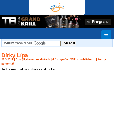
Dírky Lípa
21.3.2011 |
Con
|
Rybaření na dírkách
| 4 fotografie | 2354× prohlédnuto | žádný
komentář
Jedna móc pěkná dírkařská akcička.