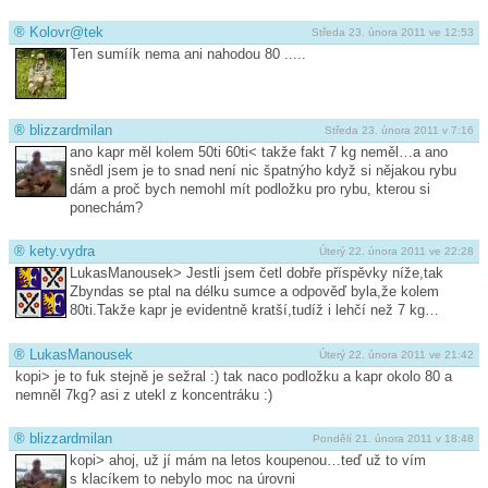
®
Kolovr@tek
Středa 23. února 2011 ve 12:53
Ten sumíík nema ani nahodou 80 .....
®
blizzardmilan
Středa 23. února 2011 v 7:16
ano kapr měl kolem 50ti 60ti< takže fakt 7 kg neměl…a ano
snědl jsem je to snad není nic špatnýho když si nějakou rybu
dám a proč bych nemohl mít podložku pro rybu, kterou si
ponechám?
®
kety.vydra
Úterý 22. února 2011 ve 22:28
LukasManousek> Jestli jsem četl dobře příspěvky níže,tak
Zbyndas se ptal na délku sumce a odpověď byla,že kolem
80ti.Takže kapr je evidentně kratší,tudíž i lehčí než 7 kg…
®
LukasManousek
Úterý 22. února 2011 ve 21:42
kopi> je to fuk stejně je sežral :) tak naco podložku a kapr okolo 80 a
nemněl 7kg? asi z utekl z koncentráku :)
®
blizzardmilan
Pondělí 21. února 2011 v 18:48
kopi> ahoj, už jí mám na letos koupenou…teď už to vím
s klacíkem to nebylo moc na úrovni