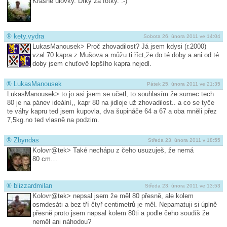
Krásné úlovky. Díky za fotky. :-)
®
kety.vydra
Sobota 26. února 2011 ve 14:04
LukasManousek> Proč zhovadilost? Já jsem kdysi (r.2000)
vzal 70 kapra z Mušova a můžu ti říct,že do té doby a ani od té
doby jsem chuťově lepšího kapra nejedl.
®
LukasManousek
Pátek 25. února 2011 ve 21:35
LukasManousek> to jo asi jsem se učetl, to souhlasím že sumec tech
80 je na pánev ideální,, kapr 80 na jidloje už zhovadilost.. a co se tyče
te váhy kapru ted jsem kupovla, dva šupináče 64 a 67 a oba mněli přez
7,5kg.no ted vlasně na podzim.
®
Zbyndas
Středa 23. února 2011 v 18:55
Kolovr@tek> Také nechápu z čeho usuzuješ, že nemá
80 cm…
®
blizzardmilan
Středa 23. února 2011 ve 13:53
Kolovr@tek> nepsal jsem že měl 80 přesně, ale kolem
osmdesáti a bez tří čtyř centimetrů je měl. Nepamatuji si úplně
přesně proto jsem napsal kolem 80ti a podle čeho soudíš že
neměl ani náhodou?