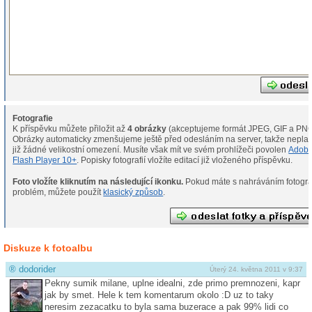
Fotografie
K příspěvku můžete přiložit až
4 obrázky
(akceptujeme formát JPEG, GIF a PNG
Obrázky automaticky zmenšujeme ještě před odesláním na server, takže neplat
již žádné velikostní omezení. Musíte však mít ve svém prohlížeči povolen
Adob
Flash Player 10+
. Popisky fotografií vložíte editací již vloženého příspěvku.
Foto vložíte kliknutím na následující ikonku.
Pokud máte s nahráváním fotografií
problém, můžete použít
klasický způsob
.
Diskuze k fotoalbu
®
dodorider
Úterý 24. května 2011 v 9:37
Pekny sumik milane, uplne idealni, zde primo premnozeni, kapr
jak by smet. Hele k tem komentarum okolo :D uz to taky
neresim zezacatku to byla sama buzerace a pak 99% lidi co