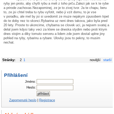
ryby jen proto, aby chytli rybu a meli z toho prču.Zalezi jak se k te rybe
a prirode zachovas.Neza­pominej, ze je to zivej tvor. Ja te chapu, beru
to, ze jsi chtel treba tu rybu vyfotit, nebo ji vzit domu, to je vse
v poradku, ale mel by jsi si uvedomit ze muze nejakym zpusobem trpet
do te doby nez to skonci.Rybarina uz neni dnes takova, jako byla pred
20 lety. Proste to ukoncime, chybama se clovek uci, ja nejsem svatej a
delal jsem kdysi taky veci za ktere se dneska stydim nebo proti ktrym
dnes stojim a diky tomuto serveru a lidem zde jsem dostal uplne jiny
pohled na ryby, rybarinu a rybare. Ulovky jsou to pekny, to musim
nechat.
Stránky:
2
1
novější
starší
Přihlášení
Jméno:
Heslo:
Zapomenuté heslo
|
Registrace