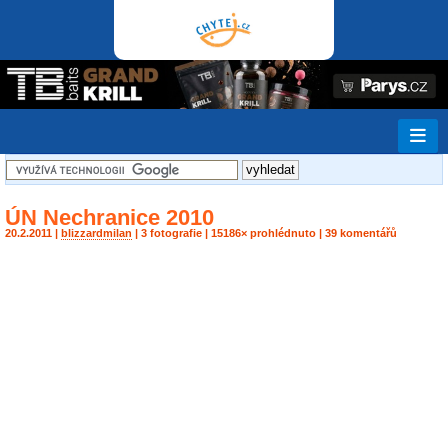
ÚN Nechranice 2010
20.2.2011 |
blizzardmilan
| 3 fotografie | 15186× prohlédnuto | 39 komentářů