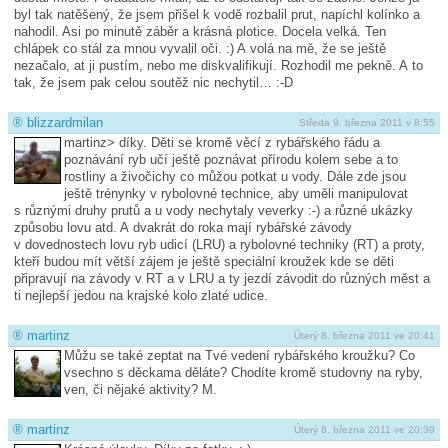
byl tak natěšený, že jsem přišel k vodě rozbalil prut, napíchl kolínko a
nahodil. Asi po minutě záběr a krásná plotice. Docela velká. Ten
chlápek co stál za mnou vyvalil oči. :) A volá na mě, že se ještě
nezačalo, at ji pustím, nebo me diskvalifikují. Rozhodil me pekně. A to
tak, že jsem pak celou soutěž nic nechytil… :-D
®
blizzardmilan
Středa 9. března 2011 v 8:55
martinz> díky. Děti se kromě věcí z rybářského řádu a
poznávání ryb učí ještě poznávat přírodu kolem sebe a to
rostliny a živočichy co můžou potkat u vody. Dále zde jsou
ještě trénynky v rybolovné technice, aby uměli manipulovat
s různými druhy prutů a u vody nechytaly veverky :-) a různé ukázky
způsobu lovu atd. A dvakrát do roka mají rybářské závody
v dovednostech lovu ryb udicí (LRU) a rybolovné techniky (RT) a proty,
kteří budou mít větší zájem je ještě speciální kroužek kde se děti
připravují na závody v RT a v LRU a ty jezdí závodit do různých měst a
ti nejlepší jedou na krajské kolo zlaté udice.
®
martinz
Úterý 8. března 2011 ve 20:41
Můžu se také zeptat na Tvé vedení rybářského kroužku? Co
vsechno s děckama děláte? Chodíte kromě studovny na ryby,
ven, či nějaké aktivity? M.
®
martinz
Úterý 8. března 2011 ve 20:39