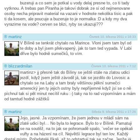
buzeruji a co sem je potkal u vody delaj presne to, co ti tady
vytknou. A trebas pan Piranha je takovi dobrak ze si od nejmenovane
osoby necha pripravit material na vazani v hodnote nekolika tisic a pak
ti da kosem, ale poucuje a buzeruje to je normalka :D a kdy my dva
vyrazime na vode? cerven se blizi, ryby se ukazuji???
®
martinz
Čtvrtek 10. března 2011 v 18:33
V Bílině se tenkrát chytalo na Marince. Vloni jsem tam byl od
te doby a byl jsem překvapený, jak to tam ted vypada. V Labi
dříve bylo hodně sumečků, to vím.
®
blizzardmilan
Čtvrtek 10. března 2011 v 7:12
martinz> jj přesně tak do Bíliny se ještě stále na zlatou udici
jezdí, když jsem ještě závodil já, tak se jezdilo do Lovosic a
chytalo se na Laby a tam braly většinou pěkní sumečci
amerecký jen ty jejich ostny byly nepříjemné když jsi se o ně
píchnul tak si pět minut necítil ruku :-) taky na to rad vzpomínám a mám
od tamtud hodně zážitků
®
martinz
Středa 9. března 2011 v 17:26
Jojo, jasné. Ja vzpomínam, že jsem jednou v mládí sám na
zlaté udici byl… No byla to legrace. Bylo to v Bílině. Pamatuji
se na soutěž, na to jak se pohromadě spalo, ¨večer se opékali
vuřty a na házení na cíl. Největší legrace byl ten lov. Každý
dostal místo. Pořadatelé říkali, až to odstartují tak se začne. Jenže já