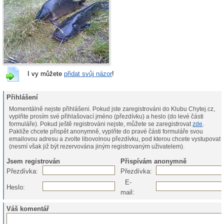
I vy můžete
přidat svůj názor
!
Přihlášení
Momentálně nejste přihlášeni. Pokud jste zaregistrováni do Klubu Chytej.cz,
vyplňte prosím své přihlašovací jméno (přezdívku) a heslo (do levé části
formuláře). Pokud ještě registrováni nejste, můžete se zaregistrovat
zde
.
Pakliže chcete přispět anonymně, vyplňte do pravé části formuláře svou
emailovou adresu a zvolte libovolnou přezdívku, pod kterou chcete vystupovat
(nesmí však již být rezervována jiným registrovaným uživatelem).
Jsem registrován
Přispívám anonymně
Přezdívka:
Přezdívka:
E-
Heslo:
mail:
Váš komentář