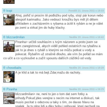
®
kopi
Pondělí 21. února 2011 v 18:03
Ahoj, pořiď si prosím tě podložku pod ryby, stojí pár korun nebo
alespoň karimatku. Jako vedoucí kroužku bys měl jít dětem
příkladem s zacházením s rybama a úctě k rybám a ne je válet
po zemi a strkat jim do huby klacky.
®
blizzardmilan
Neděle 20. února 2011 v 19:42
Piranha> určitě souhlasím s tvým názorem a proto jsem se
sem zaregistroval, abych viděl pohled ostatních na rybařinu a
jak to je dnes s rybáři s kterými se můžu potkat u vody a
pokecat. Rybařím už strašně dlouho, ale vím že pořád se mám
co učit a co vyzkoušet a zažít spoustu dalších zážitků od vody.
®
chosebaits
Neděle 20. února 2011 v 19:28
A je klid a tak to má bejt.Zdar,mažu do rachoty.
®
Piranha
Neděle 20. února 2011 v 19:25
blizzardmilan> ne, neni to jen o tom dat sem fotky a
prihody.Pokud jdes verejne s necim na internet a diskuzi, tak
musis pocitat s odezvou a taky s tim, ze davas hlavu na
spalek. Je tu plno lidi a diky bohu i pribyvaji, kteri nechodi na