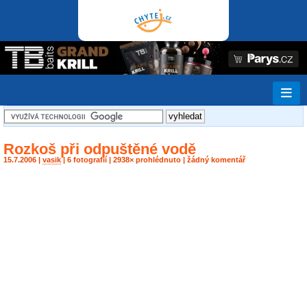
Rozkoš při odpuštěné vodě
15.7.2006 |
vasik
| 6 fotografií | 2938× prohlédnuto | žádný komentář