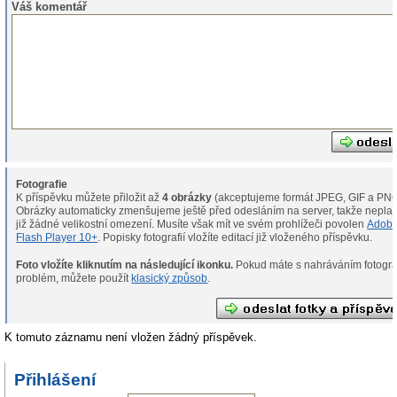
Váš komentář
Fotografie
K příspěvku můžete přiložit až
4 obrázky
(akceptujeme formát JPEG, GIF a PNG
Obrázky automaticky zmenšujeme ještě před odesláním na server, takže neplat
již žádné velikostní omezení. Musíte však mít ve svém prohlížeči povolen
Adob
Flash Player 10+
. Popisky fotografií vložíte editací již vloženého příspěvku.
Foto vložíte kliknutím na následující ikonku.
Pokud máte s nahráváním fotografií
problém, můžete použít
klasický způsob
.
K tomuto záznamu není vložen žádný příspěvek.
Přihlášení