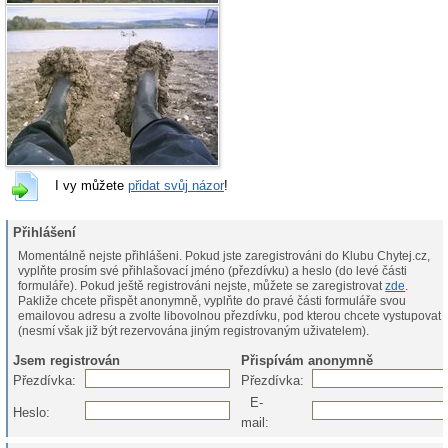
I vy můžete
přidat svůj názor
!
Přihlášení
Momentálně nejste přihlášeni. Pokud jste zaregistrováni do Klubu Chytej.cz,
vyplňte prosím své přihlašovací jméno (přezdívku) a heslo (do levé části
formuláře). Pokud ještě registrováni nejste, můžete se zaregistrovat
zde
.
Pakliže chcete přispět anonymně, vyplňte do pravé části formuláře svou
emailovou adresu a zvolte libovolnou přezdívku, pod kterou chcete vystupovat
(nesmí však již být rezervována jiným registrovaným uživatelem).
Jsem registrován
Přispívám anonymně
Přezdívka:
Přezdívka:
E-
Heslo:
mail: