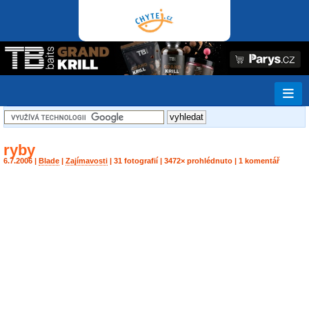
ryby
6.7.2006 |
Blade
|
Zajímavosti
| 31 fotografií | 3472× prohlédnuto | 1 komentář