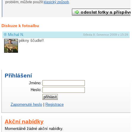
problém, můžete použít
klasický způsob
.
Diskuze k fotoalbu
®
Michal N.
Středa 8. července 2009 v 15:29
pěkny ščudle!!
Přihlášení
Jméno:
Heslo:
Zapomenuté heslo
|
Registrace
Akční nabídky
Momentálně žádné akční nabídky.