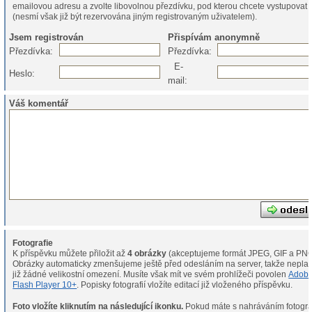
emailovou adresu a zvolte libovolnou přezdívku, pod kterou chcete vystupovat
(nesmí však již být rezervována jiným registrovaným uživatelem).
Jsem registrován
Přispívám anonymně
Přezdívka:
Přezdívka:
E-
Heslo:
mail:
Váš komentář
Fotografie
K příspěvku můžete přiložit až
4 obrázky
(akceptujeme formát JPEG, GIF a PNG
Obrázky automaticky zmenšujeme ještě před odesláním na server, takže neplat
již žádné velikostní omezení. Musíte však mít ve svém prohlížeči povolen
Adob
Flash Player 10+
. Popisky fotografií vložíte editací již vloženého příspěvku.
Foto vložíte kliknutím na následující ikonku.
Pokud máte s nahráváním fotografií