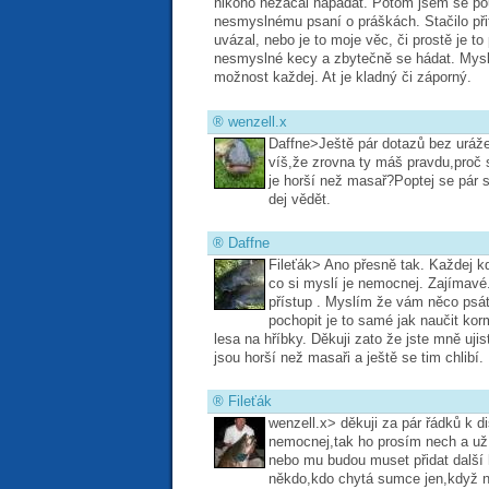
nikoho nezačal napadat. Potom jsem se po
nesmyslnému psaní o práškách. Stačilo při
uvázal, nebo je to moje věc, či prostě je t
nesmyslné kecy a zbytečně se hádat. Mysl
možnost každej. At je kladný či záporný.
®
wenzell.x
Daffne>Ještě pár dotazů bez uráže
víš,že zrovna ty máš pravdu,proč
je horší než masař?Poptej se pár 
dej vědět.
®
Daffne
Fileťák> Ano přesně tak. Každej k
co si myslí je nemocnej. Zajímavé.
přístup . Myslím že vám něco psát 
pochopit je to samé jak naučit kor
lesa na hříbky. Děkuji zato že jste mně ujist
jsou horší než masaři a ještě se tim chlibí.
®
Fileťák
wenzell.x> děkuji za pár řádků k di
nemocnej,tak ho prosím nech a už 
nebo mu budou muset přidat další 
někdo,kdo chytá sumce jen,když n