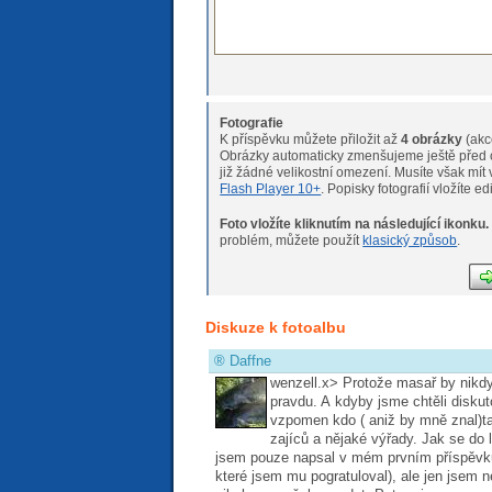
Fotografie
K příspěvku můžete přiložit až
4 obrázky
(akc
Obrázky automaticky zmenšujeme ještě před o
již žádné velikostní omeze
Flash Player 10+
. Popisky fotografií vložíte e
Foto vložíte kliknutím na následující ikonku.
Pokud máte s nahráváním fotogr
problém, můžete použít
klasický způsob
.
Diskuze k fotoalbu
®
Daffne
wenzell.x> Protože masař by nikd
pravdu. A kdyby jsme chtěli disku
vzpomen kdo ( aniž by mně znal)ta
zajíců a nějaké výřady. Jak se do l
jsem pouze napsal v mém prvním příspěvku
které jsem mu pogratuloval), ale jen jsem 