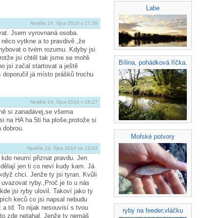
Labe
Neděle 24. října 2010 v 17:26
at. Jsem vyrovnaná osoba.
 něco vytkne a to pravdivě ,že
hybovat o tvém rozumu. Kdyby jsi
rotže jsi chtěl tak jsme se mohli
Bílina, pohádková říčka.
o jsi začal startovat a ještě
 doporučil já místo prášků trochu
Neděle 24. října 2010 v 16:27
ně si zanadávej,se všema
si na HA ha 5ti ha ploše,protože si
a dobrou.
Mořské potvory
Neděle 24. října 2010 ve 13:03
 kdo neumí přiznat pravdu. Jen
ělají jen ti co neví kudy kam. Já
dyž chci. Jenže ty jsi tyran. Kvůli
 uvazovat ryby.,Proč je to u nás
kde jsi ryby ulovil. Takoví jako ty
pích keců co jsi napsal nebudu
a td. To nijak nesouvisí s tvou
ryby na feeder,vláčku
i to zde netahal. Jenže ty nemáš