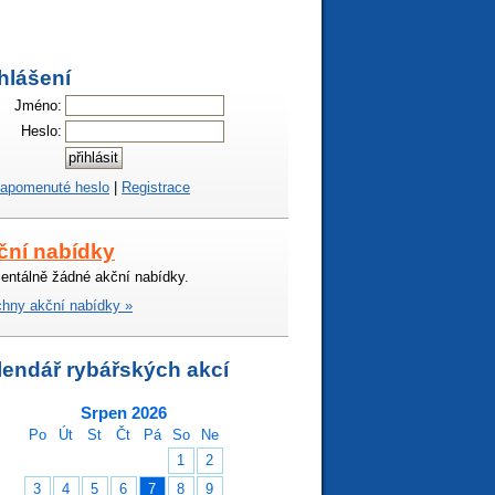
hlášení
Jméno:
Heslo:
apomenuté heslo
|
Registrace
ční nabídky
ntálně žádné akční nabídky.
hny akční nabídky »
lendář rybářských akcí
Srpen 2026
Po
Út
St
Čt
Pá
So
Ne
1
2
3
4
5
6
7
8
9