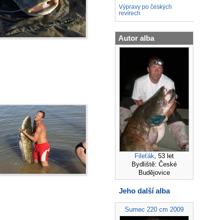
Výpravy po českých
revírech
Autor alba
Fileťák
, 53 let
Bydliště: České
Budějovice
Jeho další alba
Sumec 220 cm 2009