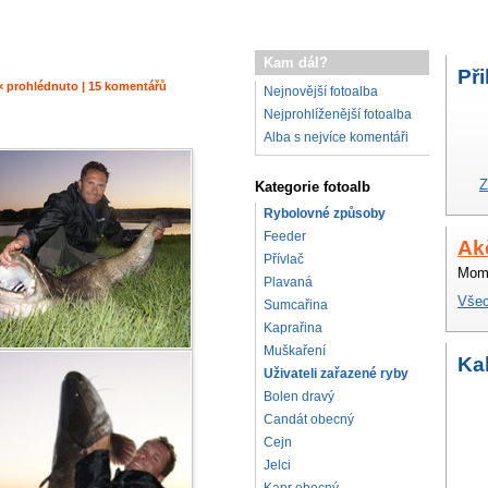
Kam dál?
Při
25× prohlédnuto | 15 komentářů
Nejnovější fotoalba
Nejprohlíženější fotoalba
Alba s nejvíce komentáři
Z
Kategorie fotoalb
Rybolovné způsoby
Feeder
Ak
Přívlač
Mome
Plavaná
Všec
Sumcařina
Kaprařina
Muškaření
Ka
Uživateli zařazené ryby
Bolen dravý
Candát obecný
Cejn
Jelci