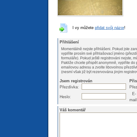
I vy můžete
přidat svůj názor
!
Přihlášení
Momentálně nejste přihlášeni. Pokud jste zare
vyplňte prosím své přihlašovací jméno (přezdí
formuláře). Pokud ještě registrováni nejs
Pakliže chcete přispět anonymně, vyplňte do 
emailovou adresu a zvolte libovolnou přezdív
(nesmí však již být rezervována jiným registr
Jsem registrován
Při
Přezdívka:
Pře
E-
Heslo:
mail
Váš komentář