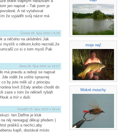
uze bránil trapným narážkám a
tom jen napsat – Tak jsem je
o povolené. A né vytahovat
ím že vyjádřit svůj názor má
Čtvrtek 28. října 2010 v 8:29
k a něčeho na uklidnění.Jak
 si myslíš o někom,koho neznáš,že
moje nej!
sumcařů co si o tom myslí.Pak
Úterý 26. října 2010 ve 13:27
do má pravdu a nebojí se napsat
 Jde vidět že volíte spravnej
co by jste měli už z principu
morána lovit žížaly anebo chodit do
Mokré mouchy
ili zase v tom že někteří rybáři
 Houk a mír v duši
Pondělí 25. října 2010 v 19:14
skuzi: ten Daffne je kluk
na něj nereaguj( děkuji předem )
hrst prášků a nechci,aby
eberou kapři, dostával místo