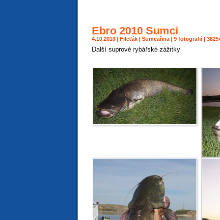
Ebro 2010 Sumci
4.10.2010 |
Fileťák
|
Sumcařina
| 9 fotografií | 38
Další suprové rybářské zážitky