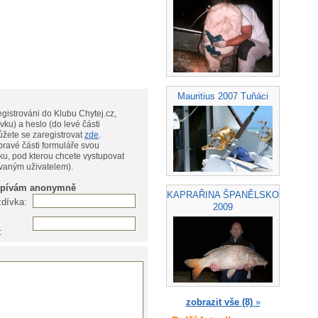
Mauritius 2007 Tuňáci
gistrováni do Klubu Chytej.cz,
vku) a heslo (do levé části
te, můžete se zaregistrovat
zde
.
pravé části formuláře svou
ku, pod kterou chcete vystupovat
ovaným uživatelem).
spívám anonymně
KAPRAŘINA ŠPANĚLSKO
zdívka:
2009
:
zobrazit vše (8)
»