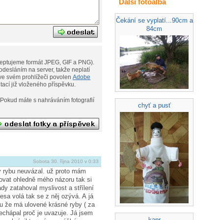
Další fotoalba
Čekání se vyplatí...90cm a
84cm
eptujeme formát JPEG, GIF a PNG).
desláním na server, takže neplatí
ní. Musíte však mít ve svém prohlížeči povolen
Adobe
ditací již vloženého příspěvku.
afií
chyť a pusť
Sobota 30. října 2010 v 0:33
y rybu neuvázal. už proto mám
tovat ohledně mého názoru tak si
dy zatahoval myslivost a střílení
esa volá tak se z něj ozývá. A já
 že má ulovené krásné ryby ( za
nechápal proč je uvazuje. Já jsem
kapr