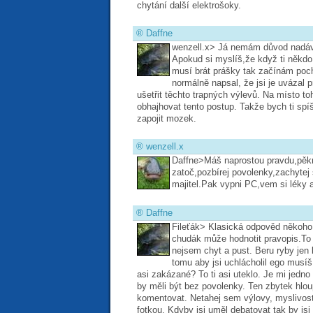
chytání další elektrošoky.
®
Daffne
wenzell.x> Já nemám důvod nadáv
Apokud si myslíš,že když ti někdo
musí brát prášky tak začínám poc
normálně napsal, že jsi je uvázal p
ušetřit těchto trapných výlevů. Na místo toh
obhajhovat tento postup. Takže bych ti spíš
zapojit mozek.
®
wenzell.x
Daffne>Máš naprostou pravdu,pěk
zatoč,pozbírej povolenky,zachytej 
majitel.Pak vypni PC,vem si léky 
®
Daffne
Fileťák> Klasická odpověd někoho
chudák může hodnotit pravopis.To d
nejsem chyt a pust. Beru ryby jen k
tomu aby jsi uchlácholil ego musíš
asi zakázané? To ti asi uteklo. Je mi jedno 
by měli být bez povolenky. Ten zbytek hlou
komentovat. Netahej sem výlovy, myslivost 
fotkou. Kdyby jsi uměl debatovat tak by js