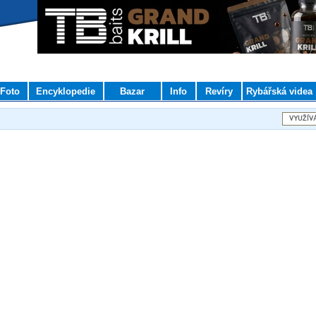
Foto
Encyklopedie
Bazar
Info
Revíry
Rybářská videa