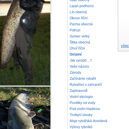
Kapr obecný
Lipan podhorní
Lín obecný
Okoun říční
Parma obecná
Pstruzi
Sumec velký
Štika obecná
všec
Úhoř říční
Ostatní
Jak vyrobit ...?
Vaše názory
Závody
Začínáme rybařit
Rybaření v zahraničí
Zajímavosti
Vodní ekologie
Povídky od vody
Pod vodní hladinou
Trofejní úlovky
Moje rybářská dovolená
Výlovy rybníků