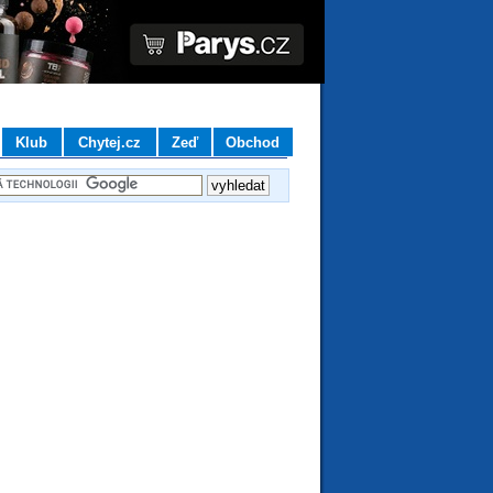
Klub
Chytej.cz
Zeď
Obchod