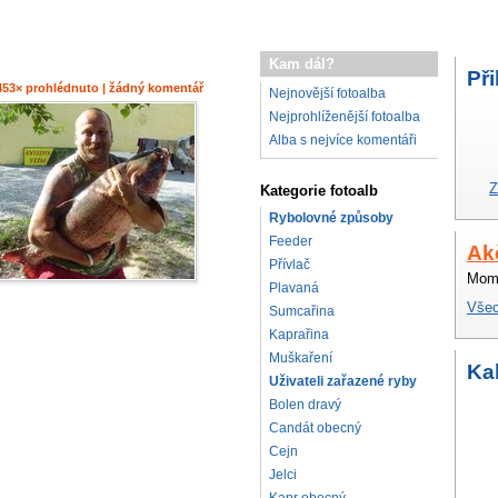
Kam dál?
Při
 2453× prohlédnuto | žádný komentář
Nejnovější fotoalba
Nejprohlíženější fotoalba
Alba s nejvíce komentáři
Z
Kategorie fotoalb
Rybolovné způsoby
Feeder
Ak
Přívlač
Mome
Plavaná
Všec
Sumcařina
Kaprařina
Muškaření
Ka
Uživateli zařazené ryby
Bolen dravý
Candát obecný
Cejn
Jelci