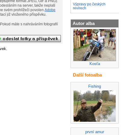
eptujeme formát JPEG, GIF a PNG).
Výpravy po českých
desláním na server, takže neplatí
revírech
ní. Musíte však mít ve svém prohlížeči povolen
Adobe
ditací již vloženého příspěvku.
Autor alba
afií
vek.
Kosťa
Další fotoalba
Fishing
první amur