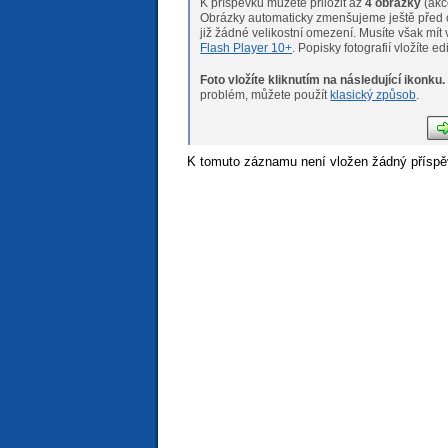
K příspěvku můžete přiložit až
4 obrázky
(akc
Obrázky automaticky zmenšujeme ještě před o
již žádné velikostní omeze
Flash Player 10+
. Popisky fotografií vložíte e
Foto vložíte kliknutím na následující ikonku.
Pokud máte s nahráváním fotogr
problém, můžete použít
klasický způsob
.
K tomuto záznamu není vložen žádný příspě