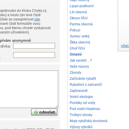
Kapr obecný
Lipan podhorní
gistrováni do Klubu Chytej.cz,
Lín obecný
vku) a heslo (do levé části
Okoun říční
te, můžete se zaregistrovat
zde
.
pravé části formuláře svou
Parma obecná
ku, pod kterou chcete vystupovat
Pstruzi
ovaným uživatelem).
Sumec velký
spívám anonymně
Štika obecná
všec
zdívka:
Úhoř říční
Ostatní
:
Jak vyrobit ...?
Vaše názory
Závody
Začínáme rybařit
Rybaření v zahraničí
Zajímavosti
Vodní ekologie
Povídky od vody
Pod vodní hladinou
Trofejní úlovky
Moje rybářská dovolená
Výlovy rybníků