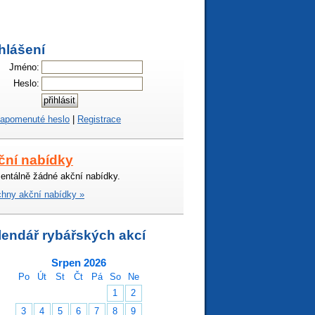
hlášení
Jméno:
Heslo:
apomenuté heslo
|
Registrace
ční nabídky
ntálně žádné akční nabídky.
hny akční nabídky »
lendář rybářských akcí
Srpen 2026
Po
Út
St
Čt
Pá
So
Ne
1
2
3
4
5
6
7
8
9