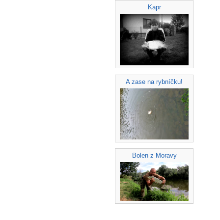
Kapr
A zase na rybníčku!
Bolen z Moravy