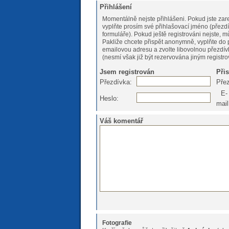
Přihlášení
Momentálně nejste přihlášeni. Pokud jste zare
vyplňte prosím své přihlašovací jméno (přezdí
formuláře). Pokud ještě registrováni nejs
Pakliže chcete přispět anonymně, vyplňte do 
emailovou adresu a zvolte libovolnou přezdív
(nesmí však již být rezervována jiným registr
Jsem registrován
Při
Přezdívka:
Pře
E-
Heslo:
mail
Váš komentář
Fotografie