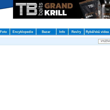
Foto
Encyklopedie
Bazar
Info
Revíry
Rybářská videa