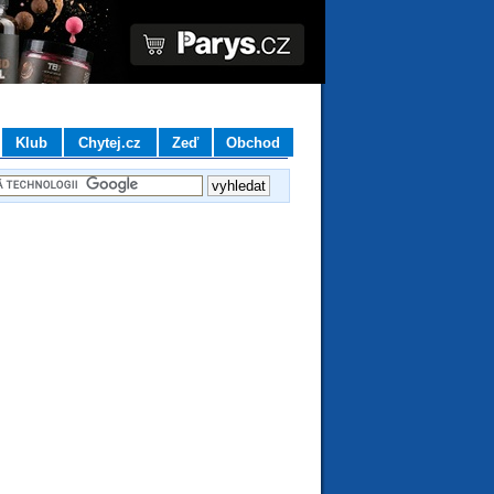
Klub
Chytej.cz
Zeď
Obchod